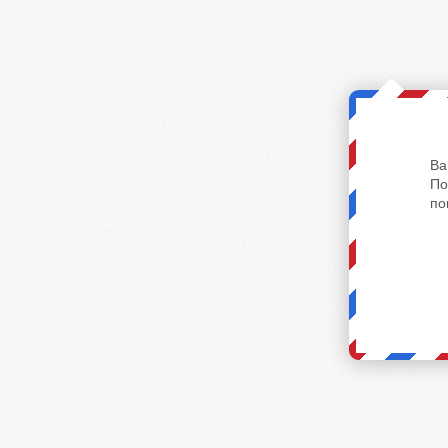
Ва
По
по