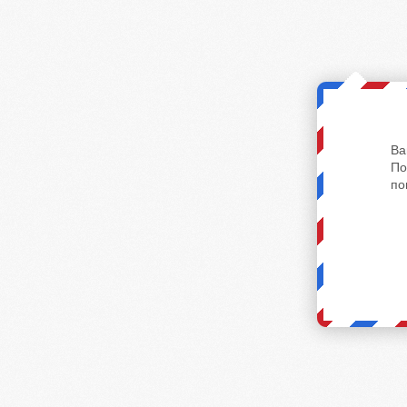
Ва
По
по