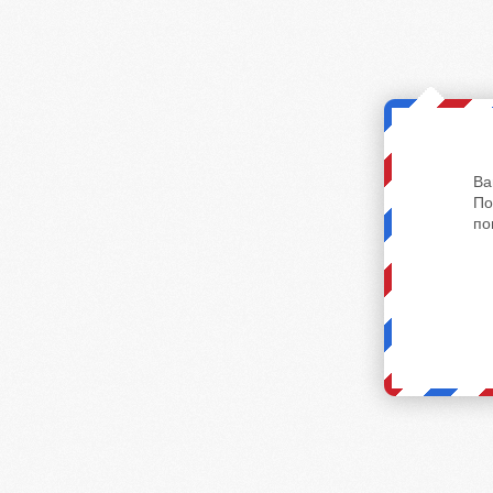
Ва
По
по