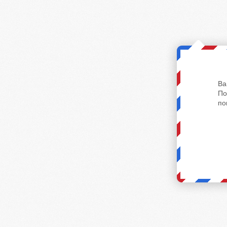
Ва
По
по