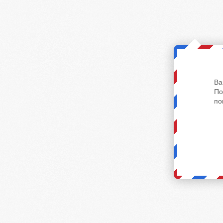
Ва
По
по