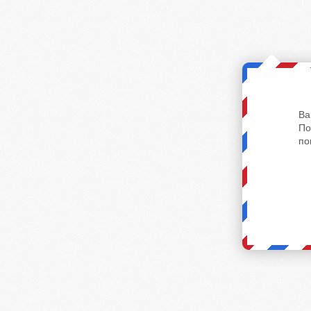
Ва
По
по