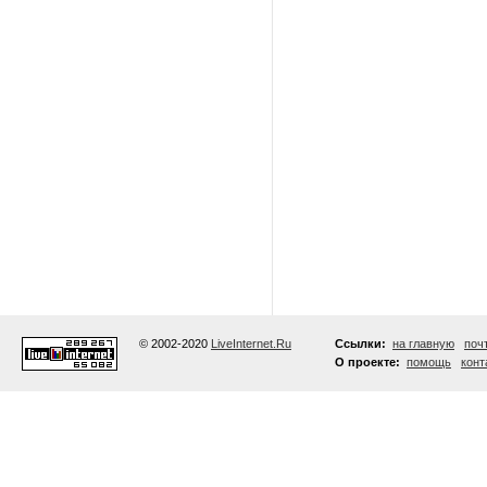
© 2002-2020
LiveInternet.Ru
Ссылки:
на главную
поч
О проекте:
помощь
конт