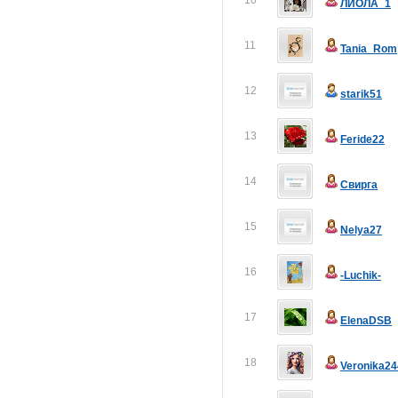
10
ЛИОЛА_1
11
Tania_Rom
12
starik51
13
Feride22
14
Свирга
15
Nelya27
16
-Luchik-
17
ElenaDSB
18
Veronika24