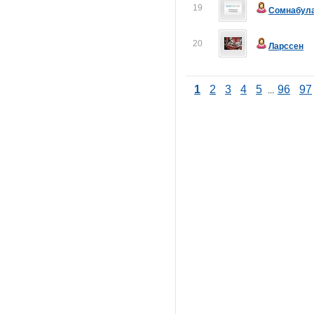
19
Сомнабул
20
Ларссен
1
2
3
4
5
96
97
...