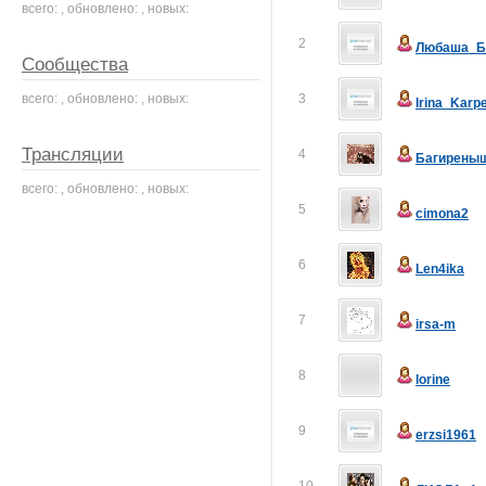
всего: , обновлено: , новых:
2
Любаша_Б
Сообщества
всего: , обновлено: , новых:
3
Irina_Karp
Трансляции
4
Багирены
всего: , обновлено: , новых:
5
cimona2
6
Len4ika
7
irsa-m
8
lorine
9
erzsi1961