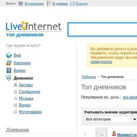
Войти:
В статистику
В дневник
В почту
топ дневников
Где будем искать?
Вы добавили цитату в дн
Нажмите, чтобы перейти 
Веб
Уведомления будут высла
немедленно
Картинки
Видео
Рейтинги
•
Топ дневников
Дневники
Авторы
Топ дневников
Сообщения
Популярное за:
день
|
все вре
Музыка
Видео
Фотографии
Учитывать мнение аудитори
Все категории
Дневники
1
Марриэтта