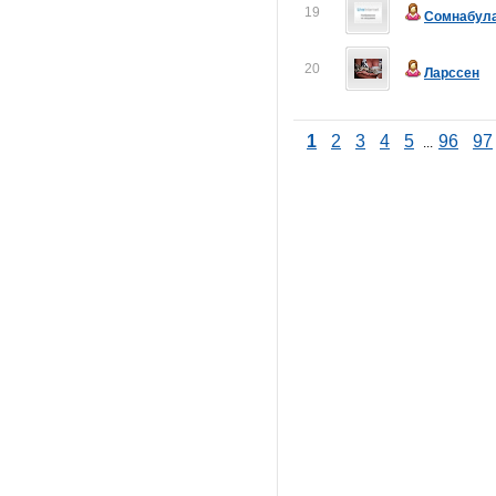
19
Сомнабул
20
Ларссен
1
2
3
4
5
96
97
...