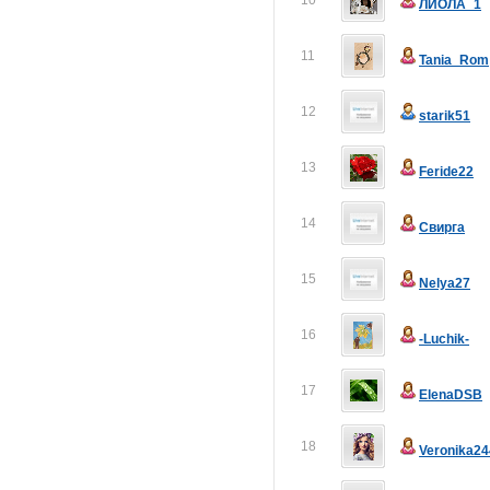
10
ЛИОЛА_1
11
Tania_Rom
12
starik51
13
Feride22
14
Свирга
15
Nelya27
16
-Luchik-
17
ElenaDSB
18
Veronika24