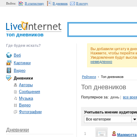
Войти:
В статистику
В дневник
В почту
топ дневников
Где будем искать?
Вы добавили цитату в дн
Нажмите, чтобы перейти 
Веб
Уведомления будут высла
немедленно
Картинки
Видео
Рейтинги
•
Топ дневников
Дневники
Авторы
Топ дневников
Сообщения
Популярное за:
день
|
все вре
Музыка
Видео
Фотографии
Учитывать мнение аудитори
Все категории
Дневники
1
Марриэтта