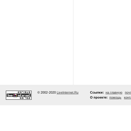
© 2002-2020
LiveInternet.Ru
Ссылки:
на главную
поч
О проекте:
помощь
конт