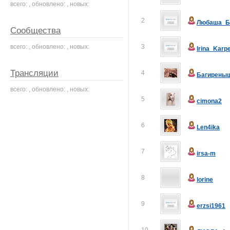
всего: , обновлено: , новых:
2
Любаша_Б
Сообщества
всего: , обновлено: , новых:
3
Irina_Karp
Трансляции
4
Багирены
всего: , обновлено: , новых:
5
cimona2
6
Len4ika
7
irsa-m
8
lorine
9
erzsi1961