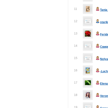
11
Tani
12
stari
13
Ferid
14
Свир
15
Nely
16
-Luch
17
Elen
18
Veron
19