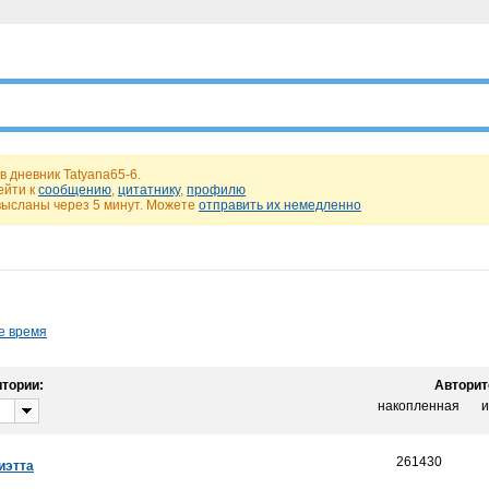
в дневник Tatyana65-6.
ейти к
сообщению
,
цитатнику
,
профилю
высланы через 5 минут. Можете
отправить их немедленно
е время
тории:
Авторит
накопленная
и
261430
иэтта