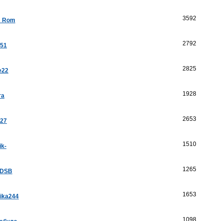
3592
a_Rom
2792
k51
2825
e22
1928
га
2653
a27
1510
ik-
1265
aDSB
1653
ika244
1098