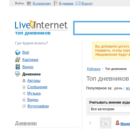
Войти:
В статистику
В дневник
В почту
топ дневников
Где будем искать?
Вы добавили цитату 
Нажмите, чтобы пер
Веб
Уведомления будут 
Картинки
Видео
Рейтинги
•
Топ дневников
Дневники
Топ дневников
Авторы
Сообщения
Популярное за:
день
|
вс
Музыка
Видео
Учитывать мнение ауди
Фотографии
Все категории
Дневники
1
Марр