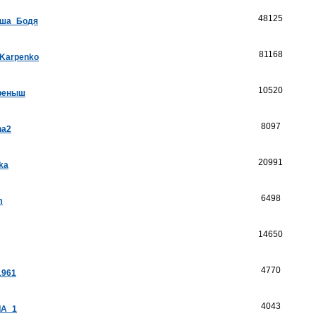
48125
ша_Бодя
81168
_Karpenko
10520
реныш
8097
na2
20991
ka
6498
m
14650
4770
1961
4043
А_1