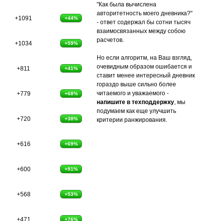
"Как была вычислена
авторитетность моего дневника?"
+1091
+44%
- ответ содержал бы сотни тысяч
взаимосвязанных между собою
расчетов.
+1034
+59%
Но если алгоритм, на Ваш взгляд,
очевидным образом ошибается и
+811
+41%
ставит менее интересный дневник
гораздо выше сильно более
читаемого и уважаемого -
+779
+68%
напишите в техподдержку
, мы
подумаем как еще улучшить
+720
+38%
критерии ранжирования.
+616
+69%
+600
+91%
+568
+53%
+471
+76%