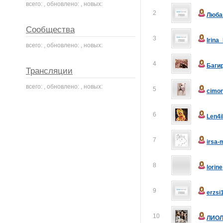
всего: , обновлено: , новых:
2
Люба
Сообщества
3
Irina
всего: , обновлено: , новых:
4
Баги
Трансляции
всего: , обновлено: , новых:
5
cimo
6
Len4i
7
irsa-
8
lorine
9
erzsi
10
ЛИОЛ