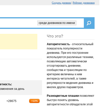
Создать дневник
|
Рейтинг дневников
среди дневников по имени
Что это?
Авторитетность
- относительный
показатель популярности
дневника. При его построении
используются различные техники,
позволяющие автоматически
отсортировать дневники,
сообщества и трансляции по
критерию величины к ним
интереса читателей, а также
регулярности ведения дневника и
етность:
многих других параметров.
зменения за день
Разноцветные плашки
позволяют
быстро понять уровень
+28675
+13%
авторитетности обладателя этой