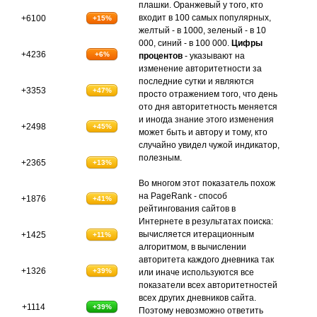
плашки. Оранжевый у того, кто
входит в 100 самых популярных,
+6100
+15%
желтый - в 1000, зеленый - в 10
000, синий - в 100 000.
Цифры
+4236
+6%
процентов
- указывают на
изменение авторитетности за
последние сутки и являются
+3353
+47%
просто отражением того, что день
ото дня авторитетность меняется
и иногда знание этого изменения
+2498
+45%
может быть и автору и тому, кто
случайно увидел чужой индикатор,
полезным.
+2365
+13%
Во многом этот показатель похож
на PageRank - способ
+1876
+41%
рейтингования сайтов в
Интернете в результатах поиска:
вычисляется итерационным
+1425
+11%
алгоритмом, в вычислении
авторитета каждого дневника так
+1326
+39%
или иначе используются все
показатели всех авторитетностей
всех других дневников сайта.
+1114
+39%
Поэтому невозможно ответить