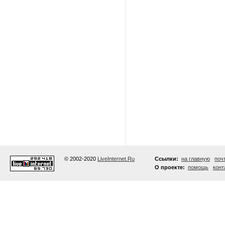
© 2002-2020
LiveInternet.Ru
Ссылки:
на главную
поч
О проекте:
помощь
конт