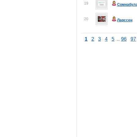
19
Сомнабул
20
Ларссен
1
2
3
4
5
96
97
...