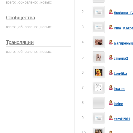
всего: , обновлено: , новых:
2
Любаша_Б
Сообщества
всего: , обновлено: , новых:
3
Irina_Karp
Трансляции
4
Багирены
всего: , обновлено: , новых:
5
cimona2
6
Len4ika
7
irsa-m
8
lorine
9
erzsi1961