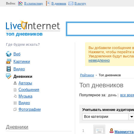
Войти:
В статистику
В дневник
В почту
топ дневников
Где будем искать?
Вы добавили сообщение в 
Нажмите, чтобы перейти 
Веб
Уведомления будут высла
немедленно
Картинки
Видео
Рейтинги
•
Топ дневников
Дневники
Авторы
Топ дневников
Сообщения
Популярное за:
день
|
все вре
Музыка
Видео
Фотографии
Учитывать мнение аудитори
Все категории
Дневники
1
Марриэтта