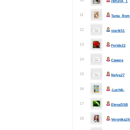
10
ЛИОЛА_1
11
Tania_Rom
12
starik51
13
Feride22
14
Свирга
15
Nelya27
16
-Luchik-
17
ElenaDSB
18
Veronika24