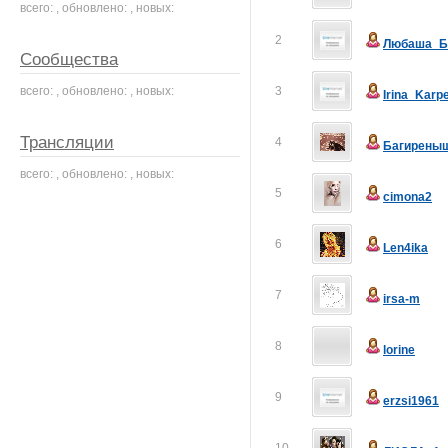
всего: , обновлено: , новых:
2
Любаша_Б
Сообщества
всего: , обновлено: , новых:
3
Irina_Karp
Трансляции
4
Багирены
всего: , обновлено: , новых:
5
cimona2
6
Len4ika
7
irsa-m
8
lorine
9
erzsi1961