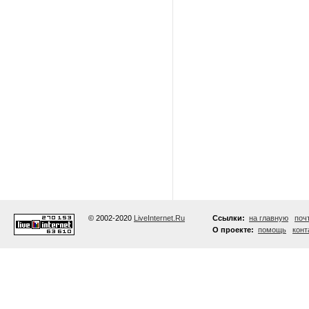
© 2002-2020
LiveInternet.Ru
Ссылки:
на главную
поч
О проекте:
помощь
конт