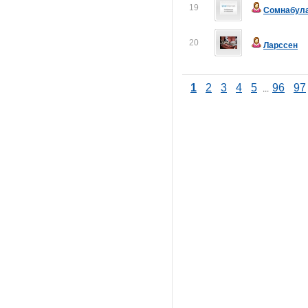
19
Сомнабул
20
Ларссен
1
2
3
4
5
96
97
...