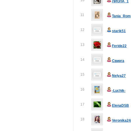
10
ЛИОЛА_1
11
Tania_Rom
12
starik51
13
Feride22
14
Свирга
15
Nelya27
16
-Luchik-
17
ElenaDSB
18
Veronika24