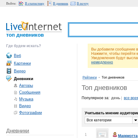
Войти:
В статистику
В дневник
В почту
топ дневников
Где будем искать?
Вы добавили сообщение в 
Нажмите, чтобы перейти 
Веб
Уведомления будут высла
немедленно
Картинки
Видео
Рейтинги
•
Топ дневников
Дневники
Авторы
Топ дневников
Сообщения
Популярное за:
день
|
все вре
Музыка
Видео
Фотографии
Учитывать мнение аудитори
Все категории
Дневники
1
Марриэтта