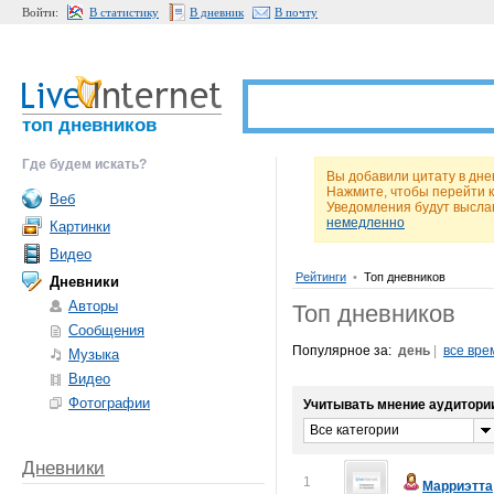
Войти:
В статистику
В дневник
В почту
топ дневников
Где будем искать?
Вы добавили цитату в дне
Нажмите, чтобы перейти 
Веб
Уведомления будут высла
немедленно
Картинки
Видео
Рейтинги
•
Топ дневников
Дневники
Авторы
Топ дневников
Сообщения
Популярное за:
день
|
все вре
Музыка
Видео
Фотографии
Учитывать мнение аудитори
Все категории
Дневники
1
Марриэтта