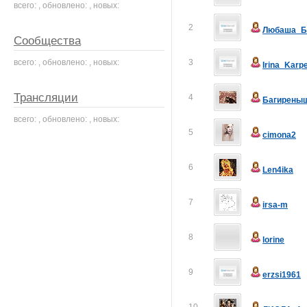
всего: , обновлено: , новых:
2
Любаша_Б
Сообщества
всего: , обновлено: , новых:
3
Irina_Karp
Трансляции
4
Багирены
всего: , обновлено: , новых:
5
cimona2
6
Len4ika
7
irsa-m
8
lorine
9
erzsi1961