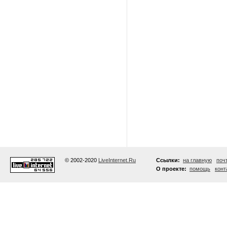
© 2002-2020
LiveInternet.Ru
Ссылки:
на главную
поч
О проекте:
помощь
конт