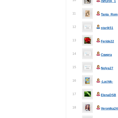
10
ЛИОЛА_1
11
Tania_Rom
12
starik51
13
Feride22
14
Свирга
15
Nelya27
16
-Luchik-
17
ElenaDSB
18
Veronika24