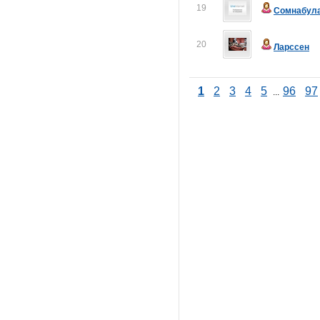
19
Сомнабул
20
Ларссен
1
2
3
4
5
96
97
...