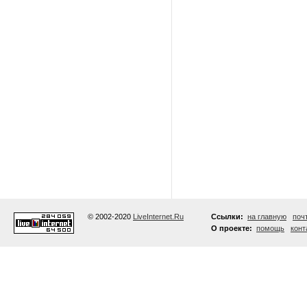
© 2002-2020
LiveInternet.Ru
Ссылки:
на главную
поч
О проекте:
помощь
конт