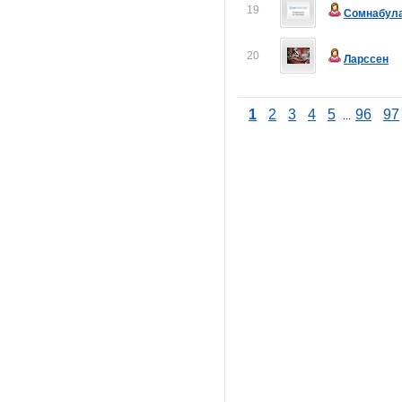
19
Сомнабул
20
Ларссен
1
2
3
4
5
96
97
...