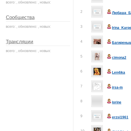
всего: , обновлено: , новых:
2
Любаша_Б
Сообщества
всего: , обновлено: , новых:
3
Irina_Karp
Трансляции
4
Багирены
всего: , обновлено: , новых:
5
cimona2
6
Len4ika
7
irsa-m
8
lorine
9
erzsi1961