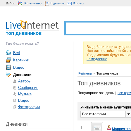
Войти:
В статистику
В дневник
В почту
топ дневников
Где будем искать?
Вы добавили цитату в дне
Нажмите, чтобы перейти 
Веб
Уведомления будут высла
немедленно
Картинки
Видео
Рейтинги
•
Топ дневников
Дневники
Авторы
Топ дневников
Сообщения
Популярное за:
день
|
все вре
Музыка
Видео
Фотографии
Учитывать мнение аудитори
Все категории
Дневники
1
Марриэтта