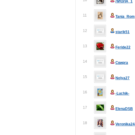
10
ЛИОЛА_1
11
Tania_Rom
12
starik51
13
Feride22
14
Свирга
15
Nelya27
16
-Luchik-
17
ElenaDSB
18
Veronika24