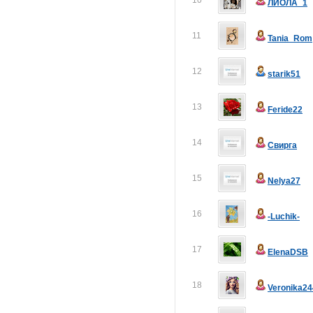
10
ЛИОЛА_1
11
Tania_Rom
12
starik51
13
Feride22
14
Свирга
15
Nelya27
16
-Luchik-
17
ElenaDSB
18
Veronika24