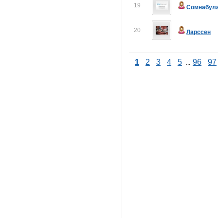
19
Сомнабул
20
Ларссен
1
2
3
4
5
96
97
...