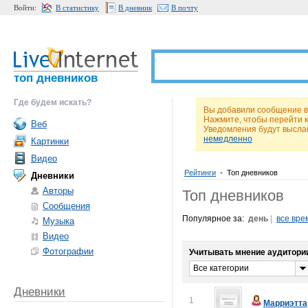
Войти:
В статистику
В дневник
В почту
топ дневников
Где будем искать?
Вы добавили сообщение в 
Нажмите, чтобы перейти 
Веб
Уведомления будут высла
немедленно
Картинки
Видео
Рейтинги
•
Топ дневников
Дневники
Авторы
Топ дневников
Сообщения
Популярное за:
день
|
все вре
Музыка
Видео
Фотографии
Учитывать мнение аудитори
Все категории
Дневники
1
Марриэтта