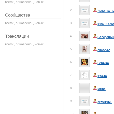
всего: , обновлено: , новых:
2
Любаша_Б
Сообщества
всего: , обновлено: , новых:
3
Irina_Karp
Трансляции
4
Багирены
всего: , обновлено: , новых:
5
cimona2
6
Len4ika
7
irsa-m
8
lorine
9
erzsi1961