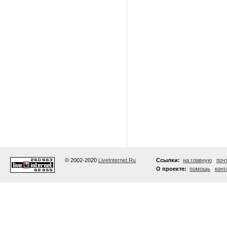
© 2002-2020
LiveInternet.Ru
Ссылки:
на главную
поч
О проекте:
помощь
конт