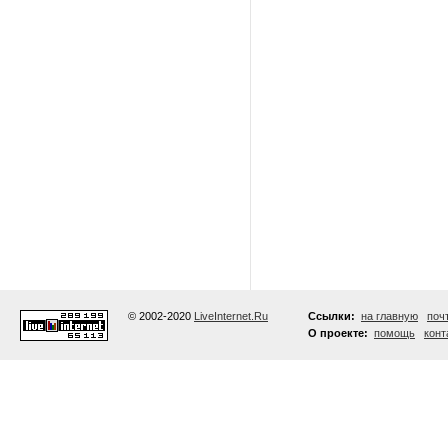
© 2002-2020
LiveInternet.Ru
Ссылки:
на главную
поч
О проекте:
помощь
конт