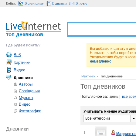
Войти:
В статистику
В дневник
В почту
топ дневников
Где будем искать?
Вы добавили цитату в дне
Нажмите, чтобы перейти 
Веб
Уведомления будут высла
немедленно
Картинки
Видео
Рейтинги
•
Топ дневников
Дневники
Авторы
Топ дневников
Сообщения
Популярное за:
день
|
все вре
Музыка
Видео
Фотографии
Учитывать мнение аудитори
Все категории
Дневники
1
Марриэтта