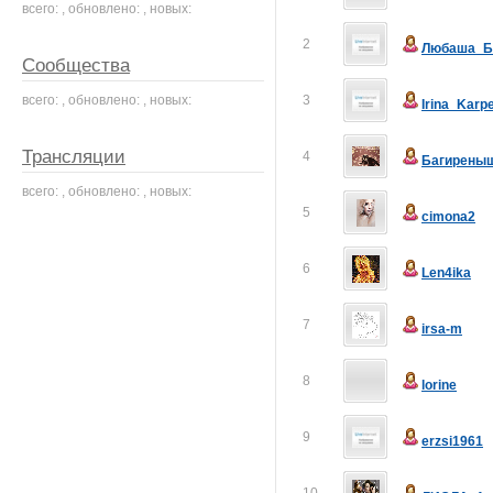
всего: , обновлено: , новых:
2
Любаша_Б
Сообщества
всего: , обновлено: , новых:
3
Irina_Karp
Трансляции
4
Багирены
всего: , обновлено: , новых:
5
cimona2
6
Len4ika
7
irsa-m
8
lorine
9
erzsi1961