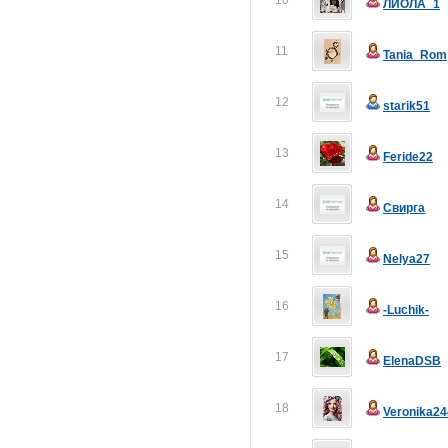
10
ЛИОЛА_1
11
Tania_Rom
12
starik51
13
Feride22
14
Свирга
15
Nelya27
16
-Luchik-
17
ElenaDSB
18
Veronika24