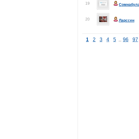
19
Сомнабул
20
Ларссен
1
2
3
4
5
96
97
...