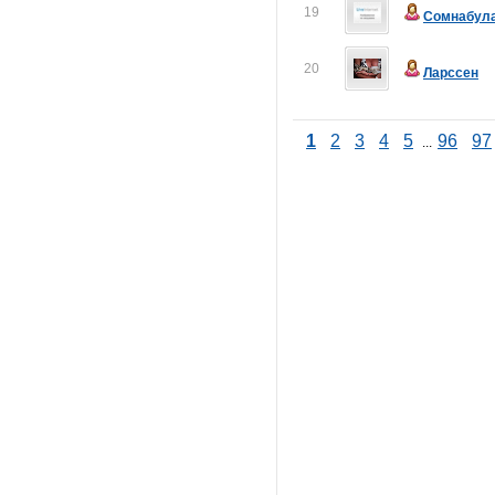
19
Сомнабул
20
Ларссен
1
2
3
4
5
96
97
...