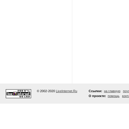
© 2002-2020
LiveInternet.Ru
Ссылки:
на главную
поч
О проекте:
помощь
конт