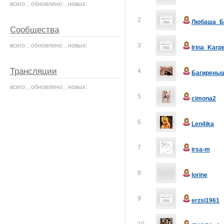
всего: , обновлено: , новых:
2
Любаша_Б
Сообщества
всего: , обновлено: , новых:
3
Irina_Karp
Трансляции
4
Багирены
всего: , обновлено: , новых:
5
cimona2
6
Len4ika
7
irsa-m
8
lorine
9
erzsi1961