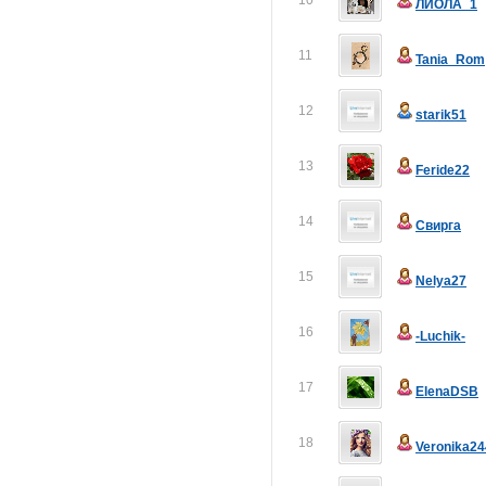
10
ЛИОЛА_1
11
Tania_Rom
12
starik51
13
Feride22
14
Свирга
15
Nelya27
16
-Luchik-
17
ElenaDSB
18
Veronika24