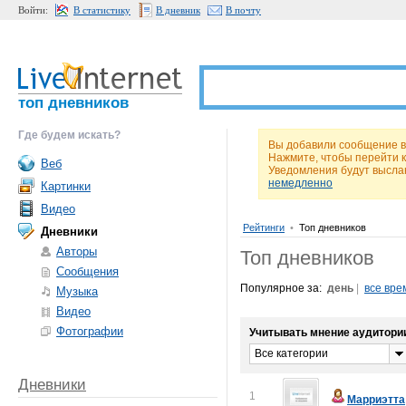
Войти:
В статистику
В дневник
В почту
топ дневников
Где будем искать?
Вы добавили сообщение в 
Нажмите, чтобы перейти 
Веб
Уведомления будут высла
немедленно
Картинки
Видео
Рейтинги
•
Топ дневников
Дневники
Авторы
Топ дневников
Сообщения
Популярное за:
день
|
все вре
Музыка
Видео
Фотографии
Учитывать мнение аудитори
Все категории
Дневники
1
Марриэтта