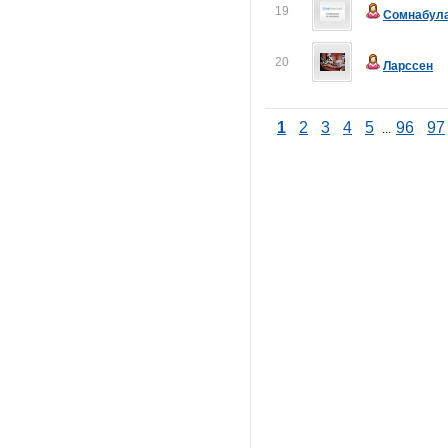
19
Сомнабул
20
Ларссен
1
2
3
4
5
96
97
...