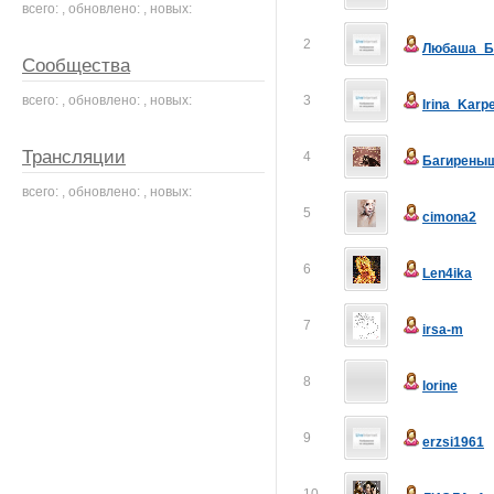
всего: , обновлено: , новых:
2
Любаша_Б
Сообщества
всего: , обновлено: , новых:
3
Irina_Karp
Трансляции
4
Багирены
всего: , обновлено: , новых:
5
cimona2
6
Len4ika
7
irsa-m
8
lorine
9
erzsi1961