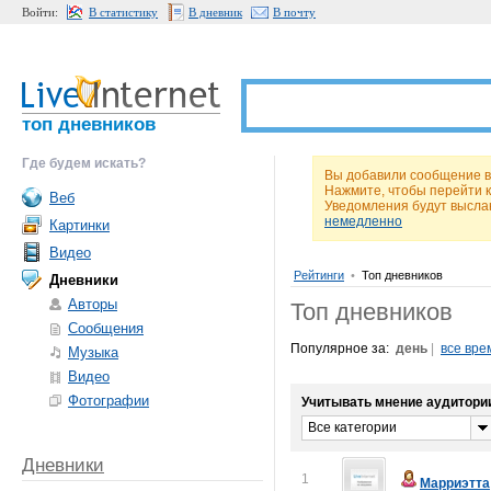
Войти:
В статистику
В дневник
В почту
топ дневников
Где будем искать?
Вы добавили сообщение в 
Нажмите, чтобы перейти 
Веб
Уведомления будут высла
немедленно
Картинки
Видео
Рейтинги
•
Топ дневников
Дневники
Авторы
Топ дневников
Сообщения
Популярное за:
день
|
все вре
Музыка
Видео
Фотографии
Учитывать мнение аудитори
Все категории
Дневники
1
Марриэтта