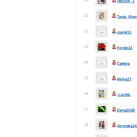
10
ЛИОЛА_1
11
Tania_Rom
12
starik51
13
Feride22
14
Свирга
15
Nelya27
16
-Luchik-
17
ElenaDSB
18
Veronika24