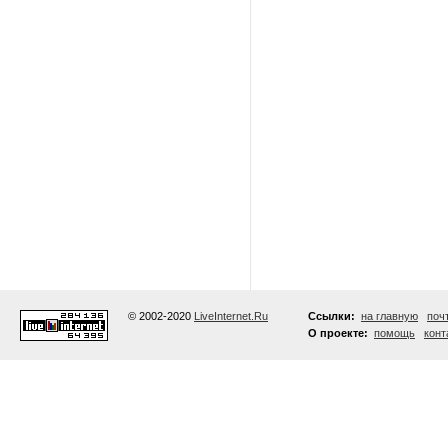
© 2002-2020
LiveInternet.Ru
Ссылки:
на главную
поч
О проекте:
помощь
конт