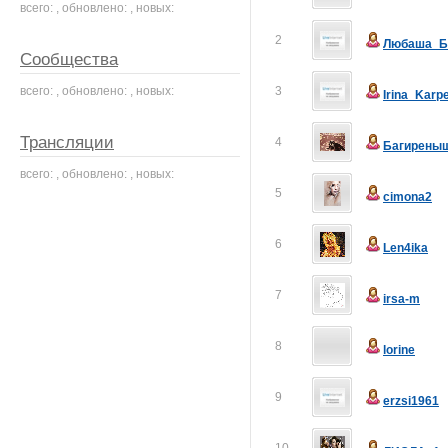
всего: , обновлено: , новых:
2
Любаша_Б
Сообщества
всего: , обновлено: , новых:
3
Irina_Karp
Трансляции
4
Багирены
всего: , обновлено: , новых:
5
cimona2
6
Len4ika
7
irsa-m
8
lorine
9
erzsi1961