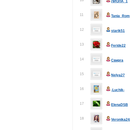
10
ЛИОЛА_1
11
Tania_Rom
12
starik51
13
Feride22
14
Свирга
15
Nelya27
16
-Luchik-
17
ElenaDSB
18
Veronika24