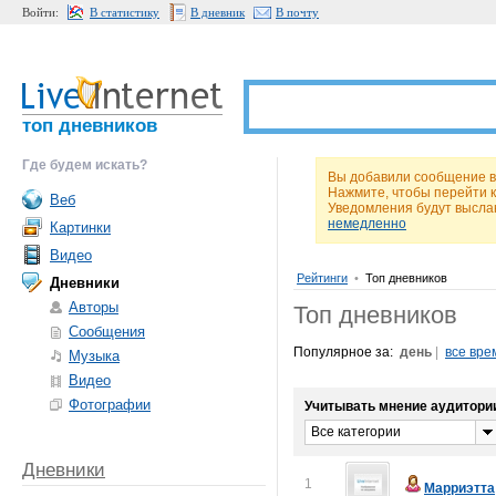
Войти:
В статистику
В дневник
В почту
топ дневников
Где будем искать?
Вы добавили сообщение в
Нажмите, чтобы перейти 
Веб
Уведомления будут высла
немедленно
Картинки
Видео
Рейтинги
•
Топ дневников
Дневники
Авторы
Топ дневников
Сообщения
Популярное за:
день
|
все вре
Музыка
Видео
Фотографии
Учитывать мнение аудитори
Все категории
Дневники
1
Марриэтта