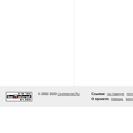
© 2002-2020
LiveInternet.Ru
Ссылки:
на главную
поч
О проекте:
помощь
конт