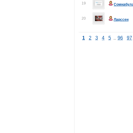
19
Сомнабул
20
Ларссен
1
2
3
4
5
96
97
...