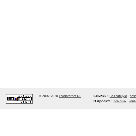
© 2002-2020
LiveInternet.Ru
Ссылки:
на главную
поч
О проекте:
помощь
конт