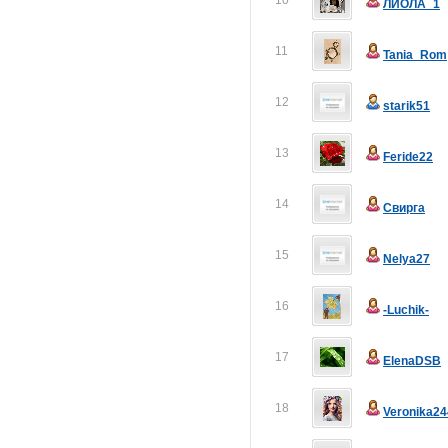
10
ЛИОЛА_1
11
Tania_Rom
12
starik51
13
Feride22
14
Свирга
15
Nelya27
16
-Luchik-
17
ElenaDSB
18
Veronika24