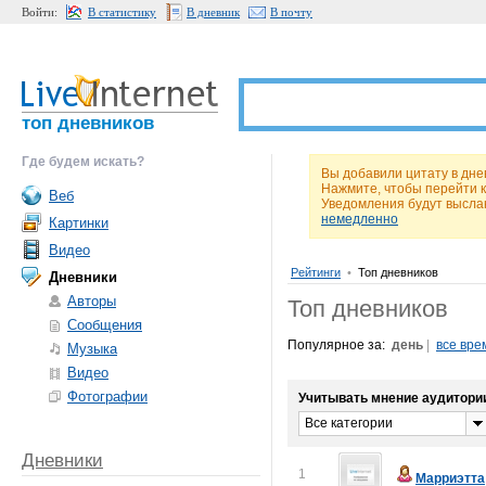
Войти:
В статистику
В дневник
В почту
топ дневников
Где будем искать?
Вы добавили цитату в д
Нажмите, чтобы перейти 
Веб
Уведомления будут высла
немедленно
Картинки
Видео
Рейтинги
•
Топ дневников
Дневники
Авторы
Топ дневников
Сообщения
Популярное за:
день
|
все вре
Музыка
Видео
Фотографии
Учитывать мнение аудитори
Все категории
Дневники
1
Марриэтта