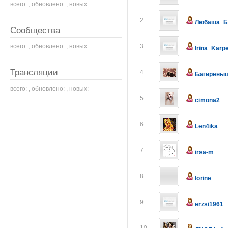
всего: , обновлено: , новых:
2
Любаша_Б
Сообщества
всего: , обновлено: , новых:
3
Irina_Karp
Трансляции
4
Багирены
всего: , обновлено: , новых:
5
cimona2
6
Len4ika
7
irsa-m
8
lorine
9
erzsi1961