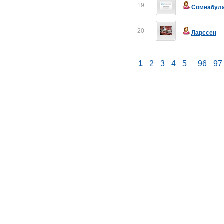
19
Сомнабул
20
Ларссен
1
2
3
4
5
96
97
...