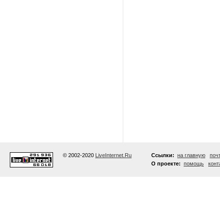
© 2002-2020
LiveInternet.Ru
Ссылки:
на главную
поч
О проекте:
помощь
конт