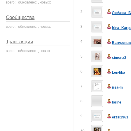
всего: , обновлено: , новых:
2
Любаша_Б
Сообщества
всего: , обновлено: , новых:
3
Irina_Karp
Трансляции
4
Багирены
всего: , обновлено: , новых:
5
cimona2
6
Len4ika
7
irsa-m
8
lorine
9
erzsi1961