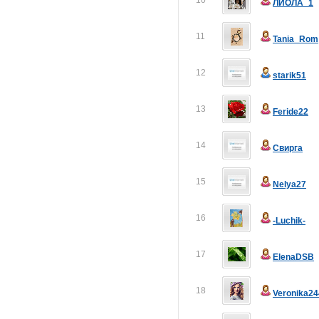
10
ЛИОЛА_1
11
Tania_Rom
12
starik51
13
Feride22
14
Свирга
15
Nelya27
16
-Luchik-
17
ElenaDSB
18
Veronika24