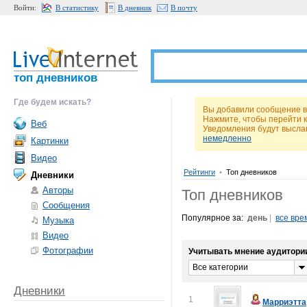
Войти:
В статистику
В дневник
В почту
топ дневников
Где будем искать?
Вы добавили сообщение в
Нажмите, чтобы перейти 
Веб
Уведомления будут высла
немедленно
Картинки
Видео
Рейтинги
•
Топ дневников
Дневники
Авторы
Топ дневников
Сообщения
Популярное за:
день
|
все вре
Музыка
Видео
Фотографии
Учитывать мнение аудитори
Все категории
Дневники
1
Марриэтта