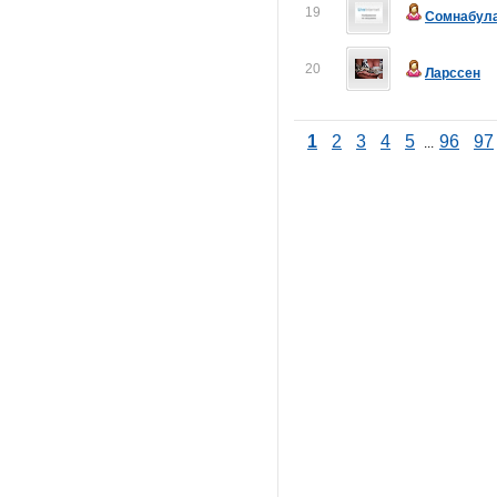
19
Сомнабул
20
Ларссен
1
2
3
4
5
96
97
...