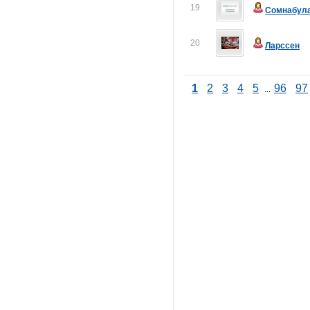
19
Сомнабул
20
Ларссен
1
2
3
4
5
96
97
...