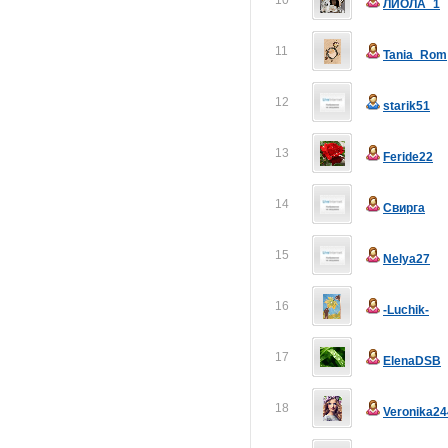
10
ЛИОЛА_1
11
Tania_Rom
12
starik51
13
Feride22
14
Свирга
15
Nelya27
16
-Luchik-
17
ElenaDSB
18
Veronika24