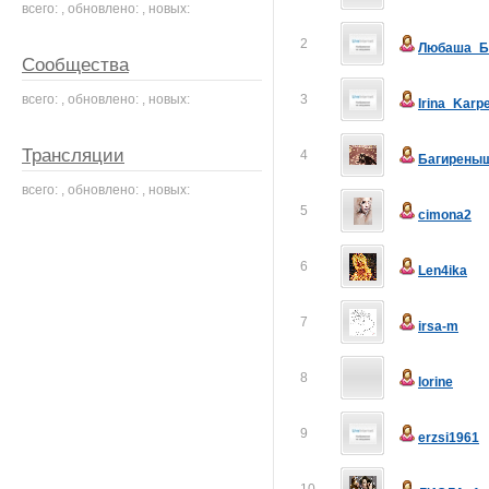
всего: , обновлено: , новых:
2
Любаша_Б
Сообщества
всего: , обновлено: , новых:
3
Irina_Karp
Трансляции
4
Багирены
всего: , обновлено: , новых:
5
cimona2
6
Len4ika
7
irsa-m
8
lorine
9
erzsi1961