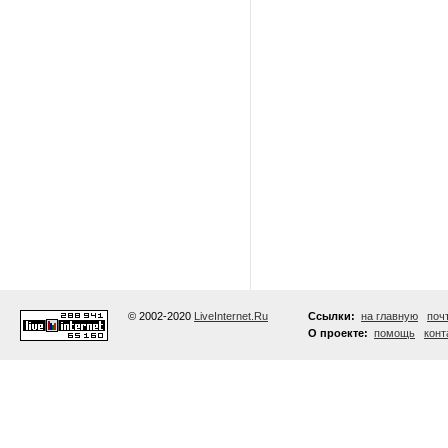
© 2002-2020
LiveInternet.Ru
Ссылки:
на главную
поч
О проекте:
помощь
конт