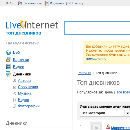
Войти:
В статистику
В дневник
В почту
топ дневников
Где будем искать?
Вы добавили цитату в дне
Нажмите, чтобы перейти 
Веб
Уведомления будут высла
немедленно
Картинки
Видео
Рейтинги
•
Топ дневников
Дневники
Авторы
Топ дневников
Сообщения
Популярное за:
день
|
все вре
Музыка
Видео
Фотографии
Учитывать мнение аудитори
Все категории
Дневники
1
Марриэтта