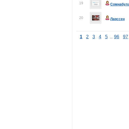
19
Сомнабул
20
Ларссен
1
2
3
4
5
96
97
...