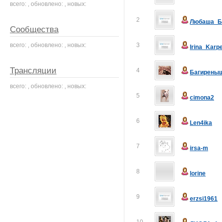
всего: , обновлено: , новых:
2
Любаша_Б
Сообщества
всего: , обновлено: , новых:
3
Irina_Karp
Трансляции
4
Багирены
всего: , обновлено: , новых:
5
cimona2
6
Len4ika
7
irsa-m
8
lorine
9
erzsi1961