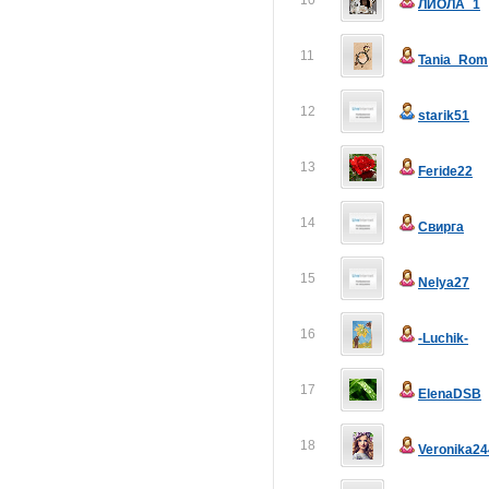
10
ЛИОЛА_1
11
Tania_Rom
12
starik51
13
Feride22
14
Свирга
15
Nelya27
16
-Luchik-
17
ElenaDSB
18
Veronika24