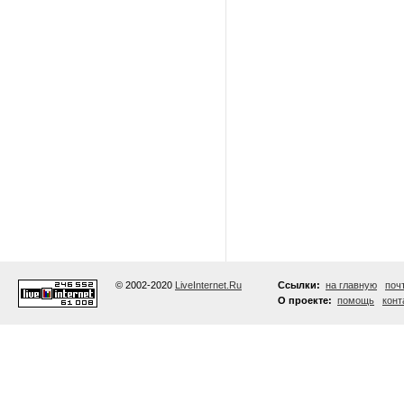
© 2002-2020
LiveInternet.Ru
Ссылки:
на главную
поч
О проекте:
помощь
конт