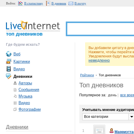
Войти:
В статистику
В дневник
В почту
топ дневников
Где будем искать?
Вы добавили цитату в дне
Нажмите, чтобы перейти 
Веб
Уведомления будут высла
немедленно
Картинки
Видео
Рейтинги
•
Топ дневников
Дневники
Авторы
Топ дневников
Сообщения
Популярное за:
день
|
все вре
Музыка
Видео
Фотографии
Учитывать мнение аудитори
Все категории
Дневники
1
Марриэтта