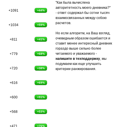
"Как была вычислена
авторитетность моего дневника?"
+1091
+44%
- ответ содержал бы сотни тысяч
взаимосвязанных между собою
расчетов.
+1034
+59%
Но если алгоритм, на Ваш взгляд,
очевидным образом ошибается и
+811
+41%
ставит менее интересный дневник
гораздо выше сильно более
читаемого и уважаемого -
+779
+68%
напишите в техподдержку
, мы
подумаем как еще улучшить
+720
+38%
критерии ранжирования.
+616
+69%
+600
+91%
+568
+53%
+471
+76%