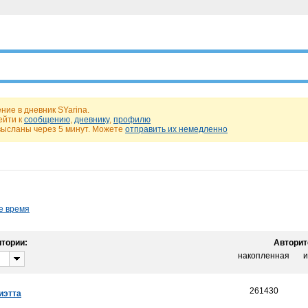
ие в дневник SYarina.
ейти к
сообщению
,
дневнику
,
профилю
высланы через 5 минут. Можете
отправить их немедленно
е время
тории:
Авторит
накопленная
и
261430
иэтта