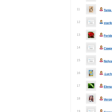
11
Tani
12
stari
13
Ferid
14
Свир
15
Nely
16
-Luch
17
Elen
18
Veron
19