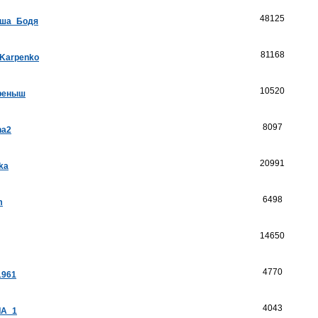
48125
ша_Бодя
81168
_Karpenko
10520
реныш
8097
na2
20991
ka
6498
m
14650
4770
1961
4043
А_1