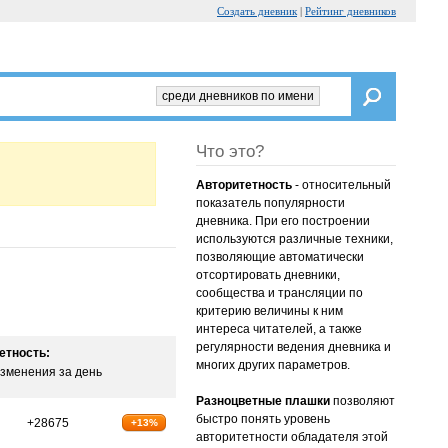
Создать дневник
|
Рейтинг дневников
среди дневников по имени
Что это?
Авторитетность
- относительный
показатель популярности
дневника. При его построении
используются различные техники,
позволяющие автоматически
отсортировать дневники,
сообщества и трансляции по
критерию величины к ним
интереса читателей, а также
регулярности ведения дневника и
етность:
многих других параметров.
зменения за день
Разноцветные плашки
позволяют
быстро понять уровень
+28675
+13%
авторитетности обладателя этой