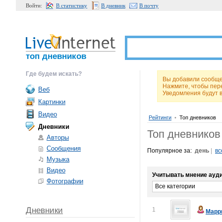
Войти:
В статистику
В дневник
В почту
топ дневников
Где будем искать?
Вы добавили сообщен
Нажмите, чтобы пер
Веб
Уведомления будут 
Картинки
Видео
Рейтинги
•
Топ дневников
Дневники
Топ дневников
Авторы
Сообщения
Популярное за:
день
|
вс
Музыка
Видео
Учитывать мнение ауди
Фотографии
Все категории
Дневники
1
Марр