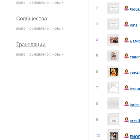
всего: , обновлено: , новых:
2
Люба
Сообщества
3
Irina
всего: , обновлено: , новых:
4
Баги
Трансляции
всего: , обновлено: , новых:
5
cimo
6
Len4i
7
irsa-
8
lorine
9
erzsi
10
ЛИОЛ