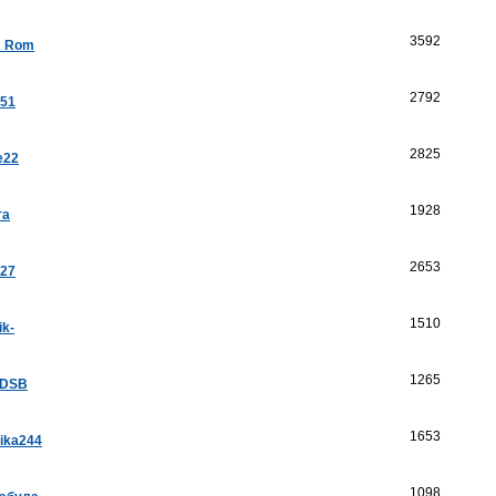
3592
a_Rom
2792
k51
2825
e22
1928
га
2653
a27
1510
ik-
1265
aDSB
1653
ika244
1098