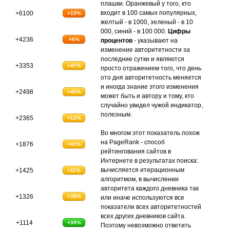
плашки. Оранжевый у того, кто
входит в 100 самых популярных,
+6100
+15%
желтый - в 1000, зеленый - в 10
000, синий - в 100 000.
Цифры
+4236
+6%
процентов
- указывают на
изменение авторитетности за
последние сутки и являются
+3353
+47%
просто отражением того, что день
ото дня авторитетность меняется
и иногда знание этого изменения
+2498
+45%
может быть и автору и тому, кто
случайно увидел чужой индикатор,
полезным.
+2365
+13%
Во многом этот показатель похож
на PageRank - способ
+1876
+41%
рейтингования сайтов в
Интернете в результатах поиска:
вычисляется итерационным
+1425
+11%
алгоритмом, в вычислении
авторитета каждого дневника так
+1326
+39%
или иначе используются все
показатели всех авторитетностей
всех других дневников сайта.
+1114
+39%
Поэтому невозможно ответить