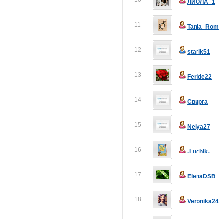
10
ЛИОЛА_1
11
Tania_Rom
12
starik51
13
Feride22
14
Свирга
15
Nelya27
16
-Luchik-
17
ElenaDSB
18
Veronika24