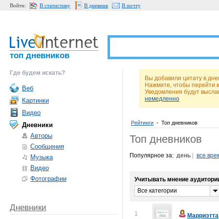
Войти:
В статистику
В дневник
В почту
топ дневников
Где будем искать?
Вы добавили цитату в дне
Нажмите, чтобы перейти 
Веб
Уведомления будут высла
немедленно
Картинки
Видео
Рейтинги
•
Топ дневников
Дневники
Авторы
Топ дневников
Сообщения
Популярное за:
день
|
все вре
Музыка
Видео
Фотографии
Учитывать мнение аудитори
Все категории
Дневники
1
Марриэтта