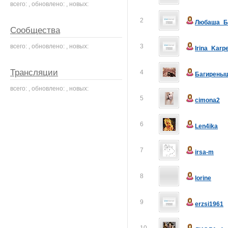
всего: , обновлено: , новых:
2
Любаша_Б
Сообщества
всего: , обновлено: , новых:
3
Irina_Karp
Трансляции
4
Багирены
всего: , обновлено: , новых:
5
cimona2
6
Len4ika
7
irsa-m
8
lorine
9
erzsi1961