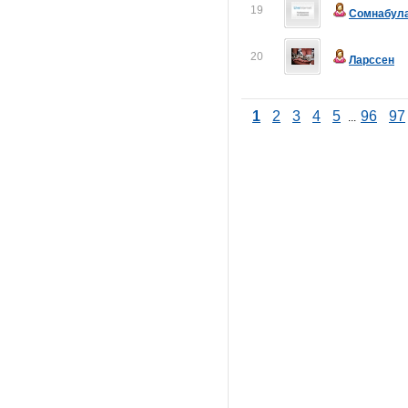
19
Сомнабул
20
Ларссен
1
2
3
4
5
96
97
...