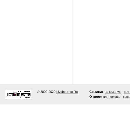
© 2002-2020
LiveInternet.Ru
Ссылки:
на главную
поч
О проекте:
помощь
конт