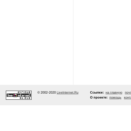
© 2002-2020
LiveInternet.Ru
Ссылки:
на главную
поч
О проекте:
помощь
конт