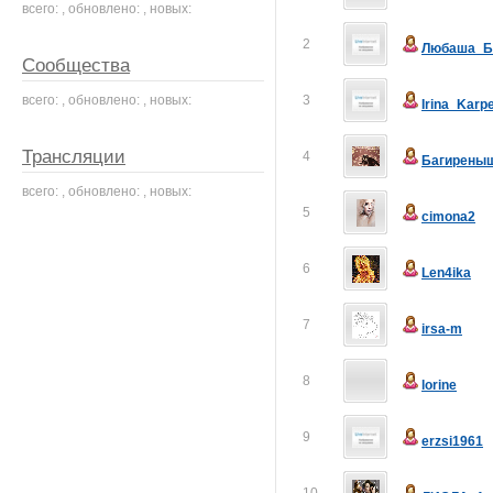
всего: , обновлено: , новых:
2
Любаша_Б
Сообщества
всего: , обновлено: , новых:
3
Irina_Karp
Трансляции
4
Багирены
всего: , обновлено: , новых:
5
cimona2
6
Len4ika
7
irsa-m
8
lorine
9
erzsi1961