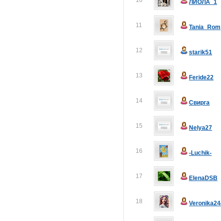
10
ЛИОЛА_1
11
Tania_Rom
12
starik51
13
Feride22
14
Свирга
15
Nelya27
16
-Luchik-
17
ElenaDSB
18
Veronika24