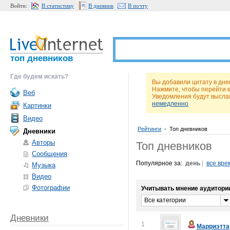
Войти:
В статистику
В дневник
В почту
топ дневников
Где будем искать?
Вы добавили цитату в дне
Нажмите, чтобы перейти 
Веб
Уведомления будут высла
немедленно
Картинки
Видео
Рейтинги
•
Топ дневников
Дневники
Авторы
Топ дневников
Сообщения
Популярное за:
день
|
все вре
Музыка
Видео
Фотографии
Учитывать мнение аудитори
Все категории
Дневники
1
Марриэтта