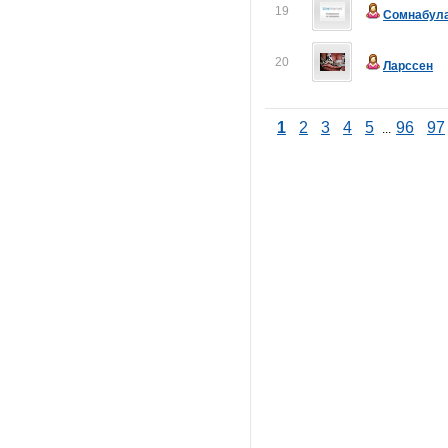
19
Сомнабул
20
Ларссен
1
2
3
4
5
96
97
...