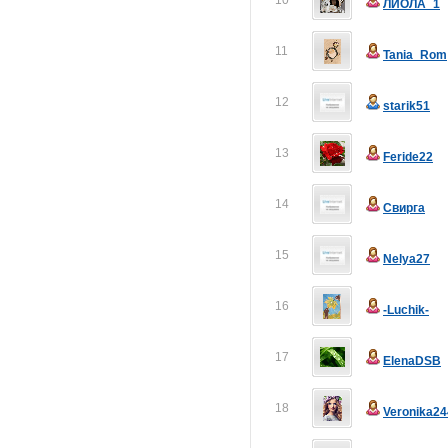
10
ЛИОЛА_1
11
Tania_Rom
12
starik51
13
Feride22
14
Свирга
15
Nelya27
16
-Luchik-
17
ElenaDSB
18
Veronika24