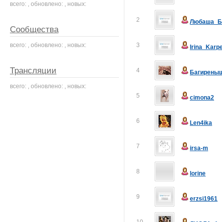
всего: , обновлено: , новых:
2
Любаша_Б
Сообщества
всего: , обновлено: , новых:
3
Irina_Karp
Трансляции
4
Багирены
всего: , обновлено: , новых:
5
cimona2
6
Len4ika
7
irsa-m
8
lorine
9
erzsi1961