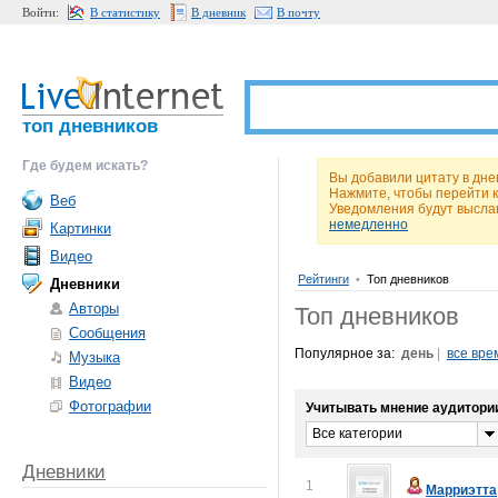
Войти:
В статистику
В дневник
В почту
топ дневников
Где будем искать?
Вы добавили цитату в дне
Нажмите, чтобы перейти 
Веб
Уведомления будут высла
немедленно
Картинки
Видео
Рейтинги
•
Топ дневников
Дневники
Авторы
Топ дневников
Сообщения
Популярное за:
день
|
все вре
Музыка
Видео
Фотографии
Учитывать мнение аудитори
Все категории
Дневники
1
Марриэтта