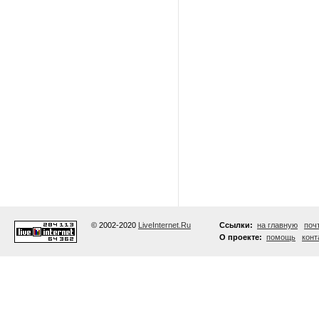
© 2002-2020
LiveInternet.Ru
Ссылки:
на главную
поч
О проекте:
помощь
конт