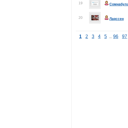
19
Сомнабул
20
Ларссен
1
2
3
4
5
96
97
...