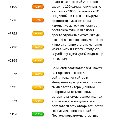
плашки. Оранжевый у того, кто
входит в 100 самых популярных,
+6100
+15%
желтый - в 1000, зеленый - в 10
000, синий - в 100 000.
Цифры
+4236
+6%
процентов
- указывают на
изменение авторитетности за
последние сутки и являются
+3353
+47%
просто отражением того, что день
ото дня авторитетность меняется
и иногда знание этого изменения
+2498
+45%
может быть и автору и тому, кто
случайно увидел чужой индикатор,
полезным.
+2365
+13%
Во многом этот показатель похож
на PageRank - способ
+1876
+41%
рейтингования сайтов в
Интернете в результатах поиска:
вычисляется итерационным
+1425
+11%
алгоритмом, в вычислении
авторитета каждого дневника так
+1326
+39%
или иначе используются все
показатели всех авторитетностей
всех других дневников сайта.
+1114
+39%
Поэтому невозможно ответить