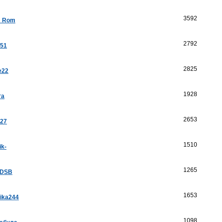
3592
a_Rom
2792
k51
2825
e22
1928
га
2653
a27
1510
ik-
1265
aDSB
1653
ika244
1098