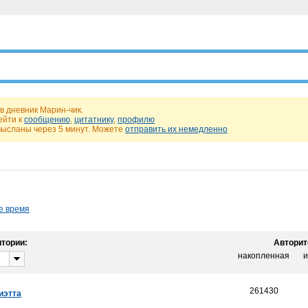
в дневник Марин-чик.
ейти к
сообщению
,
цитатнику
,
профилю
высланы через 5 минут. Можете
отправить их немедленно
е время
тории:
Авторит
накопленная
и
261430
иэтта