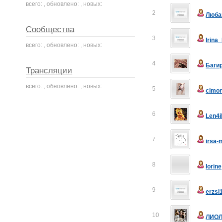
всего: , обновлено: , новых:
2
Люба
Сообщества
3
Irina
всего: , обновлено: , новых:
4
Баги
Трансляции
всего: , обновлено: , новых:
5
cimo
6
Len4i
7
irsa-
8
lorine
9
erzsi
10
ЛИОЛ