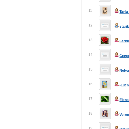
11
Tani
12
stari
13
Ferid
14
Свир
15
Nely
16
-Luch
17
Elen
18
Veron
19