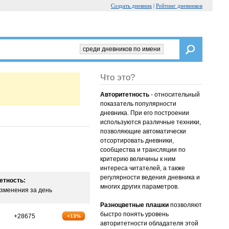
Создать дневник
|
Рейтинг дневников
среди дневников по имени
Что это?
Авторитетность
- относительный
показатель популярности
дневника. При его построении
используются различные техники,
позволяющие автоматически
отсортировать дневники,
сообщества и трансляции по
критерию величины к ним
интереса читателей, а также
регулярности ведения дневника и
етность:
многих других параметров.
зменения за день
Разноцветные плашки
позволяют
быстро понять уровень
+28675
+13%
авторитетности обладателя этой