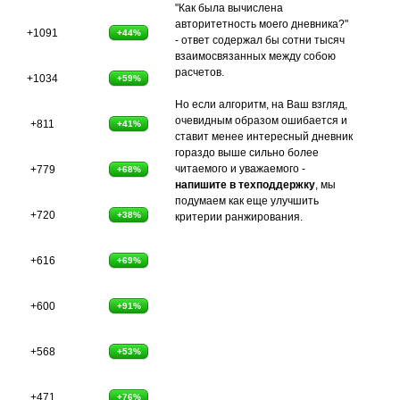
"Как была вычислена
авторитетность моего дневника?"
+1091
+44%
- ответ содержал бы сотни тысяч
взаимосвязанных между собою
расчетов.
+1034
+59%
Но если алгоритм, на Ваш взгляд,
очевидным образом ошибается и
+811
+41%
ставит менее интересный дневник
гораздо выше сильно более
читаемого и уважаемого -
+779
+68%
напишите в техподдержку
, мы
подумаем как еще улучшить
+720
+38%
критерии ранжирования.
+616
+69%
+600
+91%
+568
+53%
+471
+76%