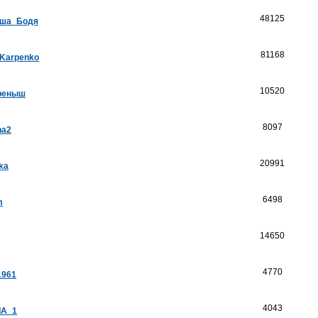
48125
ша_Бодя
81168
_Karpenko
10520
реныш
8097
na2
20991
ka
6498
m
14650
4770
1961
4043
А_1