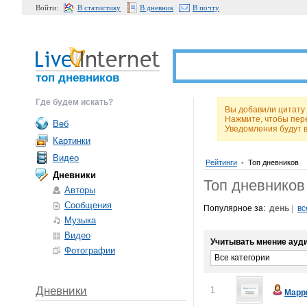
Войти:
В статистику
В дневник
В почту
топ дневников
Где будем искать?
Вы добавили цитату 
Нажмите, чтобы пер
Веб
Уведомления будут 
Картинки
Видео
Рейтинги
•
Топ дневников
Дневники
Топ дневников
Авторы
Сообщения
Популярное за:
день
|
вс
Музыка
Видео
Учитывать мнение ауди
Фотографии
Все категории
Дневники
1
Марр