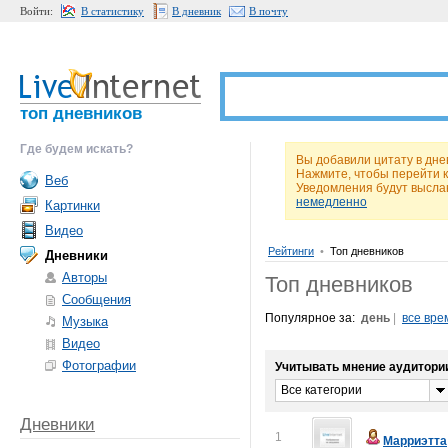
Войти:
В статистику
В дневник
В почту
топ дневников
Где будем искать?
Вы добавили цитату в дне
Нажмите, чтобы перейти 
Веб
Уведомления будут высла
немедленно
Картинки
Видео
Рейтинги
•
Топ дневников
Дневники
Авторы
Топ дневников
Сообщения
Популярное за:
день
|
все вре
Музыка
Видео
Фотографии
Учитывать мнение аудитори
Все категории
Дневники
1
Марриэтта