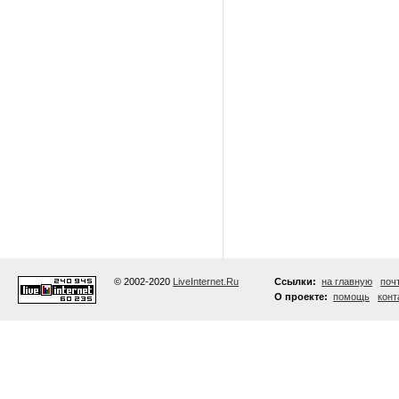
© 2002-2020
LiveInternet.Ru
Ссылки:
на главную
поч
О проекте:
помощь
конт