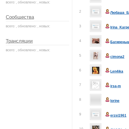
всего: , обновлено: , новых:
2
Любаша_Б
Сообщества
всего: , обновлено: , новых:
3
Irina_Karp
Трансляции
4
Багирены
всего: , обновлено: , новых:
5
cimona2
6
Len4ika
7
irsa-m
8
lorine
9
erzsi1961