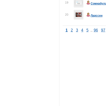
19
Сомнабул
20
Ларссен
1
2
3
4
5
96
97
...