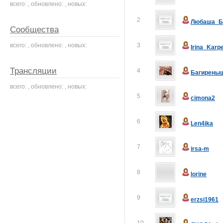
всего: , обновлено: , новых:
2
Любаша_Б
Сообщества
всего: , обновлено: , новых:
3
Irina_Karp
Трансляции
4
Багирены
всего: , обновлено: , новых:
5
cimona2
6
Len4ika
7
irsa-m
8
lorine
9
erzsi1961