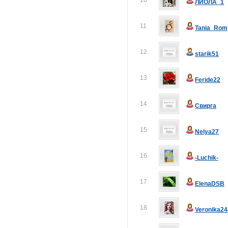
10
ЛИОЛА_1
11
Tania_Rom
12
starik51
13
Feride22
14
Свирга
15
Nelya27
16
-Luchik-
17
ElenaDSB
18
Veronika24