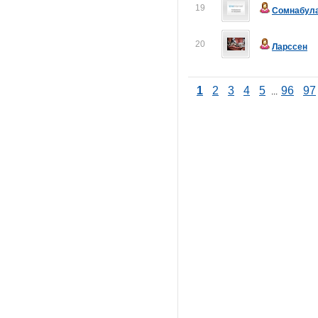
19
Сомнабул
20
Ларссен
1
2
3
4
5
96
97
...