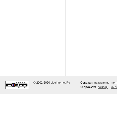
© 2002-2020
LiveInternet.Ru
Ссылки:
на главную
поч
О проекте:
помощь
конт