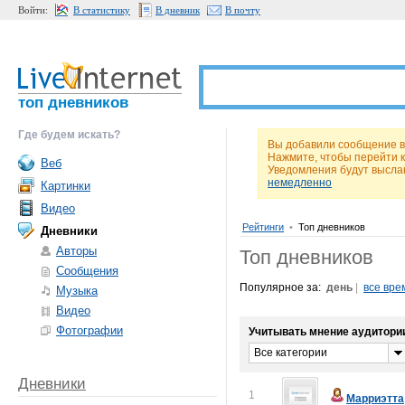
Войти:
В статистику
В дневник
В почту
топ дневников
Где будем искать?
Вы добавили сообщение в 
Нажмите, чтобы перейти 
Веб
Уведомления будут высла
немедленно
Картинки
Видео
Рейтинги
•
Топ дневников
Дневники
Авторы
Топ дневников
Сообщения
Популярное за:
день
|
все вре
Музыка
Видео
Фотографии
Учитывать мнение аудитори
Все категории
Дневники
1
Марриэтта