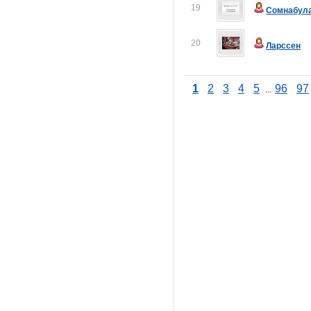
19
Сомнабул
20
Ларссен
1
2
3
4
5
96
97
...