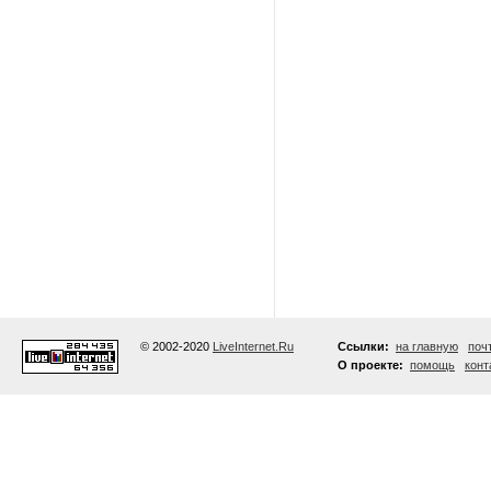
© 2002-2020
LiveInternet.Ru
Ссылки:
на главную
поч
О проекте:
помощь
конт