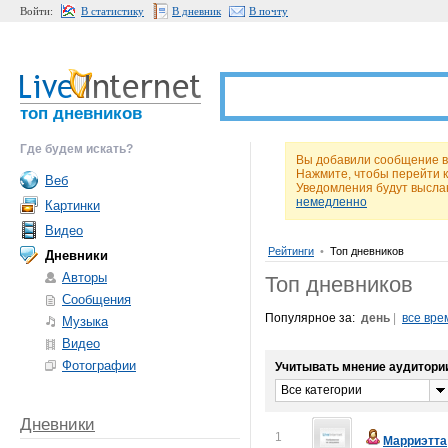
Войти:
В статистику
В дневник
В почту
топ дневников
Где будем искать?
Вы добавили сообщение в
Нажмите, чтобы перейти 
Веб
Уведомления будут высла
немедленно
Картинки
Видео
Рейтинги
•
Топ дневников
Дневники
Авторы
Топ дневников
Сообщения
Популярное за:
день
|
все вре
Музыка
Видео
Фотографии
Учитывать мнение аудитори
Все категории
Дневники
1
Марриэтта