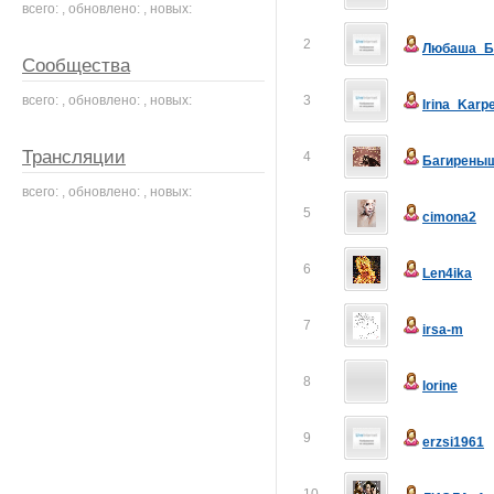
всего: , обновлено: , новых:
2
Любаша_Б
Сообщества
всего: , обновлено: , новых:
3
Irina_Karp
Трансляции
4
Багирены
всего: , обновлено: , новых:
5
cimona2
6
Len4ika
7
irsa-m
8
lorine
9
erzsi1961