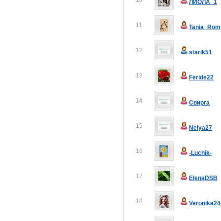
10
ЛИОЛА_1
11
Tania_Rom
12
starik51
13
Feride22
14
Свирга
15
Nelya27
16
-Luchik-
17
ElenaDSB
18
Veronika24