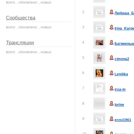
всего: , обновлено: , новых:
2
Любаша_Б
Сообщества
всего: , обновлено: , новых:
3
Irina_Karp
Трансляции
4
Багирены
всего: , обновлено: , новых:
5
cimona2
6
Len4ika
7
irsa-m
8
lorine
9
erzsi1961