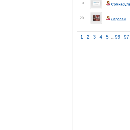
19
Сомнабул
20
Ларссен
1
2
3
4
5
96
97
...