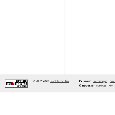
© 2002-2020
LiveInternet.Ru
Ссылки:
на главную
поч
О проекте:
помощь
конт