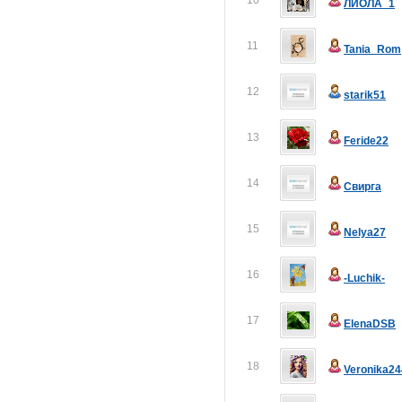
10
ЛИОЛА_1
11
Tania_Rom
12
starik51
13
Feride22
14
Свирга
15
Nelya27
16
-Luchik-
17
ElenaDSB
18
Veronika24