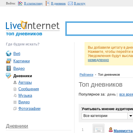
Войти:
В статистику
В дневник
В почту
топ дневников
Где будем искать?
Вы добавили цитату в д
Нажмите, чтобы перейти 
Веб
Уведомления будут высла
немедленно
Картинки
Видео
Рейтинги
•
Топ дневников
Дневники
Авторы
Топ дневников
Сообщения
Популярное за:
день
|
все вре
Музыка
Видео
Фотографии
Учитывать мнение аудитори
Все категории
Дневники
1
Марриэтта