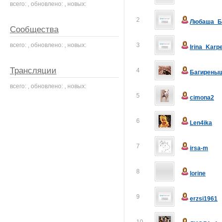
всего: , обновлено: , новых:
2
Любаша_Б
Сообщества
всего: , обновлено: , новых:
3
Irina_Karp
Трансляции
4
Багирены
всего: , обновлено: , новых:
5
cimona2
6
Len4ika
7
irsa-m
8
lorine
9
erzsi1961