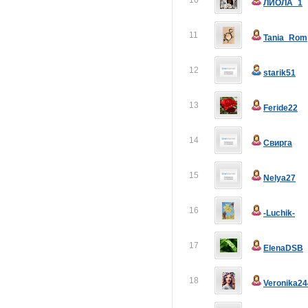
10
ЛИОЛА_1
11
Tania_Rom
12
starik51
13
Feride22
14
Свирга
15
Nelya27
16
-Luchik-
17
ElenaDSB
18
Veronika24