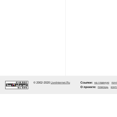
© 2002-2020
LiveInternet.Ru
Ссылки:
на главную
поч
О проекте:
помощь
конт