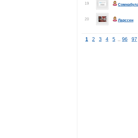
19
Сомнабул
20
Ларссен
1
2
3
4
5
96
97
...