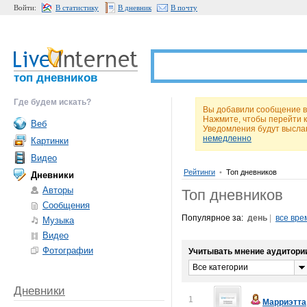
Войти:
В статистику
В дневник
В почту
топ дневников
Где будем искать?
Вы добавили сообщение в
Нажмите, чтобы перейти 
Веб
Уведомления будут высла
немедленно
Картинки
Видео
Рейтинги
•
Топ дневников
Дневники
Авторы
Топ дневников
Сообщения
Популярное за:
день
|
все вре
Музыка
Видео
Фотографии
Учитывать мнение аудитори
Все категории
Дневники
1
Марриэтта