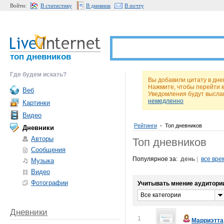
Войти:
В статистику
В дневник
В почту
топ дневников
Где будем искать?
Вы добавили цитату в дн
Нажмите, чтобы перейти 
Веб
Уведомления будут высла
немедленно
Картинки
Видео
Рейтинги
•
Топ дневников
Дневники
Авторы
Топ дневников
Сообщения
Популярное за:
день
|
все вре
Музыка
Видео
Фотографии
Учитывать мнение аудитори
Все категории
Дневники
1
Марриэтта