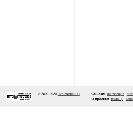
© 2002-2020
LiveInternet.Ru
Ссылки:
на главную
поч
О проекте:
помощь
конт