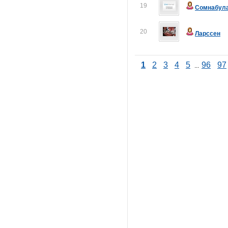
19
Сомнабул
20
Ларссен
1
2
3
4
5
96
97
...