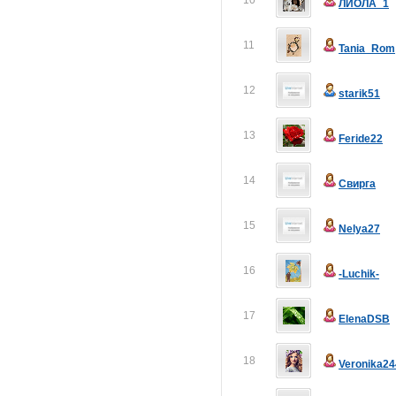
10
ЛИОЛА_1
11
Tania_Rom
12
starik51
13
Feride22
14
Свирга
15
Nelya27
16
-Luchik-
17
ElenaDSB
18
Veronika24