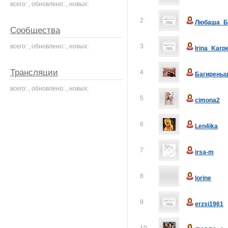
всего: , обновлено: , новых:
2
Любаша_Б
Сообщества
всего: , обновлено: , новых:
3
Irina_Karp
Трансляции
4
Багирены
всего: , обновлено: , новых:
5
cimona2
6
Len4ika
7
irsa-m
8
lorine
9
erzsi1961