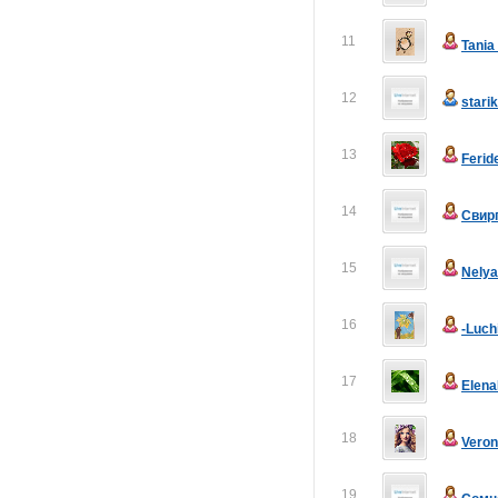
11
Tani
12
stari
13
Ferid
14
Свир
15
Nely
16
-Luch
17
Elen
18
Veron
19