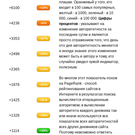
плашки. Оранжевый у того, кто
входит в 100 самых популярных,
+6100
+15%
желтый - в 1000, зеленый - в 10
000, синий - в 100 000.
Цифры
+4236
+6%
процентов
- указывают на
изменение авторитетности за
последние сутки и являются
+3353
+47%
просто отражением того, что день
ото дня авторитетность меняется
и иногда знание этого изменения
+2498
+45%
может быть и автору и тому, кто
случайно увидел чужой индикатор,
полезным.
+2365
+13%
Во многом этот показатель похож
на PageRank - способ
+1876
+41%
рейтингования сайтов в
Интернете в результатах поиска:
вычисляется итерационным
+1425
+11%
алгоритмом, в вычислении
авторитета каждого дневника так
+1326
+39%
или иначе используются все
показатели всех авторитетностей
всех других дневников сайта.
+1114
+39%
Поэтому невозможно ответить