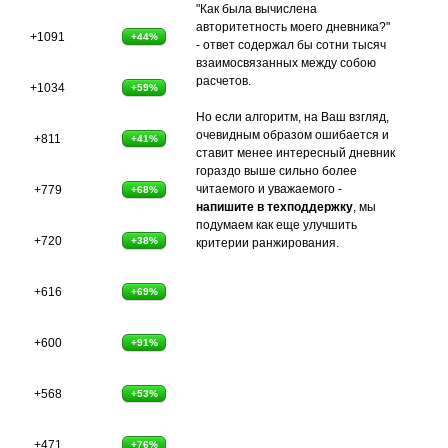
"Как была вычислена
авторитетность моего дневника?"
+1091
+44%
- ответ содержал бы сотни тысяч
взаимосвязанных между собою
расчетов.
+1034
+59%
Но если алгоритм, на Ваш взгляд,
очевидным образом ошибается и
+811
+41%
ставит менее интересный дневник
гораздо выше сильно более
читаемого и уважаемого -
+779
+68%
напишите в техподдержку
, мы
подумаем как еще улучшить
+720
+38%
критерии ранжирования.
+616
+69%
+600
+91%
+568
+53%
+471
+76%