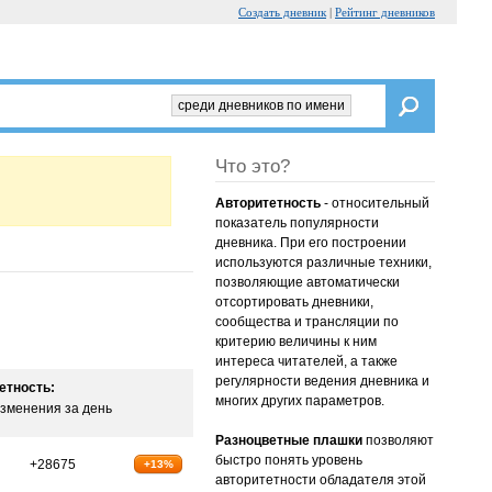
Создать дневник
|
Рейтинг дневников
среди дневников по имени
Что это?
Авторитетность
- относительный
показатель популярности
дневника. При его построении
используются различные техники,
позволяющие автоматически
отсортировать дневники,
сообщества и трансляции по
критерию величины к ним
интереса читателей, а также
регулярности ведения дневника и
етность:
многих других параметров.
зменения за день
Разноцветные плашки
позволяют
быстро понять уровень
+28675
+13%
авторитетности обладателя этой