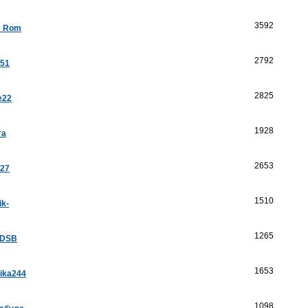
3592
a_Rom
2792
k51
2825
e22
1928
га
2653
a27
1510
ik-
1265
aDSB
1653
ika244
1098