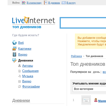
Войти:
В статистику
В дневник
В почту
топ дневников
Где будем искать?
Вы добавили сообще
Нажмите, чтобы пер
Веб
Уведомления будут 
Картинки
Видео
Рейтинги
•
Топ дневников
Дневники
Топ дневников
Авторы
Сообщения
Популярное за:
день
|
вс
Музыка
Видео
Учитывать мнение ауди
Фотографии
Все категории
Дневники
1
Марр