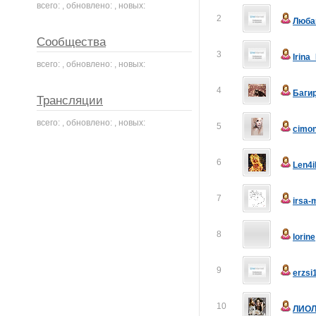
всего: , обновлено: , новых:
2
Люба
Сообщества
3
Irina
всего: , обновлено: , новых:
4
Баги
Трансляции
всего: , обновлено: , новых:
5
cimo
6
Len4i
7
irsa-
8
lorine
9
erzsi
10
ЛИОЛ