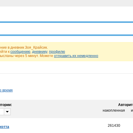
ние в дневник Зоя_Крайсик.
ейти к
сообщению
,
дневнику
,
профилю
высланы через 5 минут. Можете
отправить их немедленно
е время
тории:
Авторит
накопленная
и
261430
иэтта