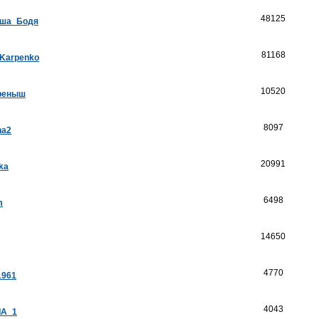
48125
ша_Бодя
81168
_Karpenko
10520
реныш
8097
na2
20991
ka
6498
m
14650
4770
1961
4043
А_1