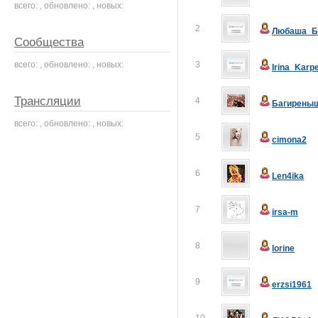
всего: , обновлено: , новых:
2
Любаша_Б
Сообщества
всего: , обновлено: , новых:
3
Irina_Karp
Трансляции
4
Багирены
всего: , обновлено: , новых:
5
cimona2
6
Len4ika
7
irsa-m
8
lorine
9
erzsi1961