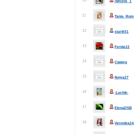
10
ЛИОЛА_1
11
Tania_Rom
12
starik51
13
Feride22
14
Свирга
15
Nelya27
16
-Luchik-
17
ElenaDSB
18
Veronika24