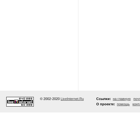
© 2002-2020
LiveInternet.Ru
Ссылки:
на главную
поч
О проекте:
помощь
конт