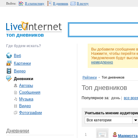
Войти:
В статистику
В дневник
В почту
топ дневников
Где будем искать?
Вы добавили сообщение в 
Нажмите, чтобы перейти 
Веб
Уведомления будут высла
немедленно
Картинки
Видео
Рейтинги
•
Топ дневников
Дневники
Авторы
Топ дневников
Сообщения
Популярное за:
день
|
все вре
Музыка
Видео
Фотографии
Учитывать мнение аудитори
Все категории
Дневники
1
Марриэтта