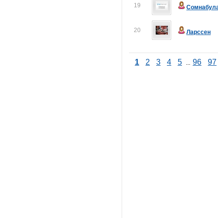
19
Сомнабул
20
Ларссен
1
2
3
4
5
96
97
...