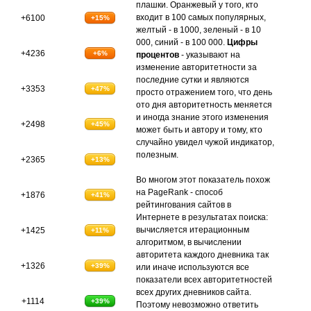
плашки. Оранжевый у того, кто
входит в 100 самых популярных,
+6100
+15%
желтый - в 1000, зеленый - в 10
000, синий - в 100 000.
Цифры
+4236
+6%
процентов
- указывают на
изменение авторитетности за
последние сутки и являются
+3353
+47%
просто отражением того, что день
ото дня авторитетность меняется
и иногда знание этого изменения
+2498
+45%
может быть и автору и тому, кто
случайно увидел чужой индикатор,
полезным.
+2365
+13%
Во многом этот показатель похож
на PageRank - способ
+1876
+41%
рейтингования сайтов в
Интернете в результатах поиска:
вычисляется итерационным
+1425
+11%
алгоритмом, в вычислении
авторитета каждого дневника так
+1326
+39%
или иначе используются все
показатели всех авторитетностей
всех других дневников сайта.
+1114
+39%
Поэтому невозможно ответить