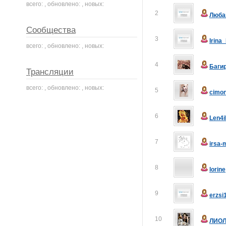
всего: , обновлено: , новых:
2
Люба
Сообщества
3
Irina
всего: , обновлено: , новых:
4
Баги
Трансляции
всего: , обновлено: , новых:
5
cimo
6
Len4i
7
irsa-
8
lorine
9
erzsi
10
ЛИОЛ