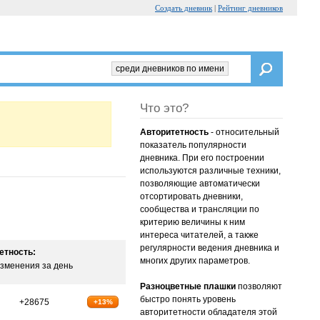
Создать дневник
|
Рейтинг дневников
среди дневников по имени
Что это?
Авторитетность
- относительный
показатель популярности
дневника. При его построении
используются различные техники,
позволяющие автоматически
отсортировать дневники,
сообщества и трансляции по
критерию величины к ним
интереса читателей, а также
регулярности ведения дневника и
етность:
многих других параметров.
зменения за день
Разноцветные плашки
позволяют
быстро понять уровень
+28675
+13%
авторитетности обладателя этой