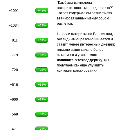
"Как была вычислена
авторитетность моего дневника?"
+1091
+44%
- ответ содержал бы сотни тысяч
взаимосвязанных между собою
расчетов.
+1034
+59%
Но если алгоритм, на Ваш взгляд,
очевидным образом ошибается и
+811
+41%
ставит менее интересный дневник
гораздо выше сильно более
читаемого и уважаемого -
+779
+68%
напишите в техподдержку
, мы
подумаем как еще улучшить
+720
+38%
критерии ранжирования.
+616
+69%
+600
+91%
+568
+53%
+471
+76%