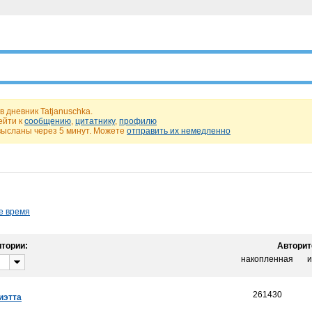
в дневник Tatjanuschka.
ейти к
сообщению
,
цитатнику
,
профилю
высланы через 5 минут. Можете
отправить их немедленно
е время
тории:
Авторит
накопленная
и
261430
иэтта