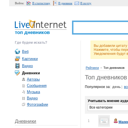
Войти:
В статистику
В дневник
В почту
топ дневников
Где будем искать?
Вы добавили цитату 
Нажмите, чтобы пер
Веб
Уведомления будут 
Картинки
Видео
Рейтинги
•
Топ дневников
Дневники
Топ дневников
Авторы
Сообщения
Популярное за:
день
|
вс
Музыка
Видео
Учитывать мнение ауди
Фотографии
Все категории
Дневники
1
Марр