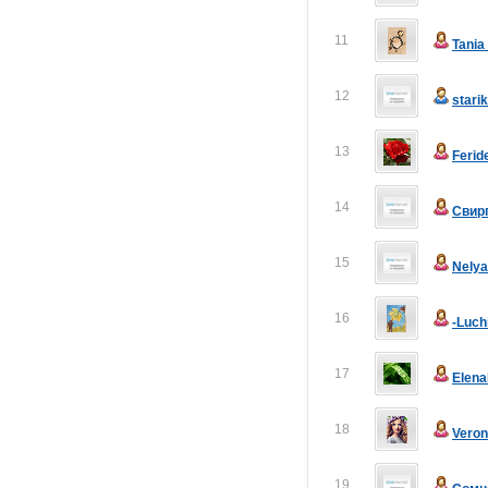
11
Tani
12
stari
13
Ferid
14
Свир
15
Nely
16
-Luch
17
Elen
18
Veron
19