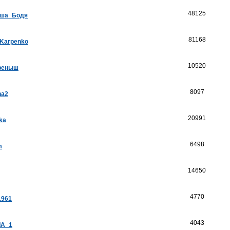
48125
ша_Бодя
81168
_Karpenko
10520
реныш
8097
na2
20991
ka
6498
m
14650
4770
1961
4043
А_1