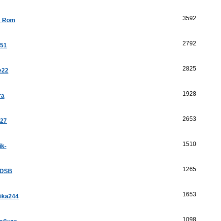
3592
a_Rom
2792
k51
2825
e22
1928
га
2653
a27
1510
ik-
1265
aDSB
1653
ika244
1098