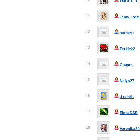
10
ЛИОЛА_1
11
Tania_Rom
12
starik51
13
Feride22
14
Свирга
15
Nelya27
16
-Luchik-
17
ElenaDSB
18
Veronika24