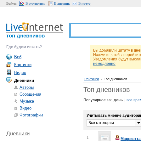
Войти:
В статистику
В дневник
В почту
топ дневников
Где будем искать?
Вы добавили цитату в днев
Нажмите, чтобы перейти 
Веб
Уведомления будут высла
немедленно
Картинки
Видео
Рейтинги
•
Топ дневников
Дневники
Авторы
Топ дневников
Сообщения
Популярное за:
день
|
все вре
Музыка
Видео
Фотографии
Учитывать мнение аудитори
Все категории
Дневники
1
Марриэтта