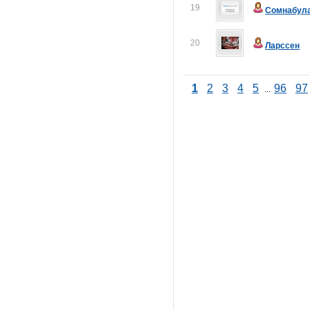
19
Сомнабул
20
Ларссен
1
2
3
4
5
96
97
...