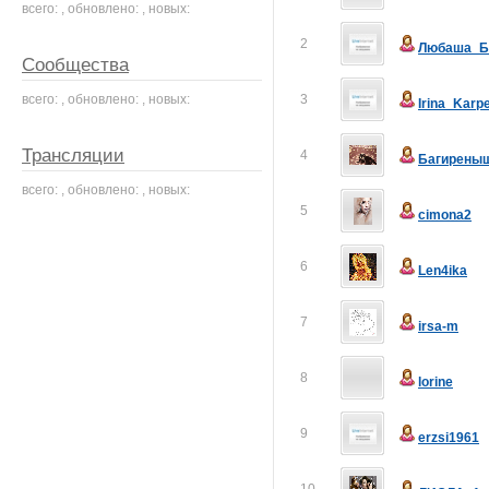
всего: , обновлено: , новых:
2
Любаша_Б
Сообщества
всего: , обновлено: , новых:
3
Irina_Karp
Трансляции
4
Багирены
всего: , обновлено: , новых:
5
cimona2
6
Len4ika
7
irsa-m
8
lorine
9
erzsi1961