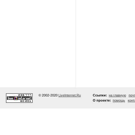
© 2002-2020
LiveInternet.Ru
Ссылки:
на главную
поч
О проекте:
помощь
конт