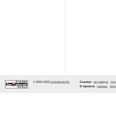
© 2002-2020
LiveInternet.Ru
Ссылки:
на главную
поч
О проекте:
помощь
конт