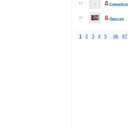
19
Сомнабул
20
Ларссен
1
2
3
4
5
96
97
...