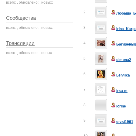
всего: , обновлено: , новых:
2
Любаша_Б
Сообщества
всего: , обновлено: , новых:
3
Irina_Karp
Трансляции
4
Багирены
всего: , обновлено: , новых:
5
cimona2
6
Len4ika
7
irsa-m
8
lorine
9
erzsi1961