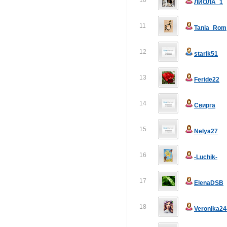
10
ЛИОЛА_1
11
Tania_Rom
12
starik51
13
Feride22
14
Свирга
15
Nelya27
16
-Luchik-
17
ElenaDSB
18
Veronika24