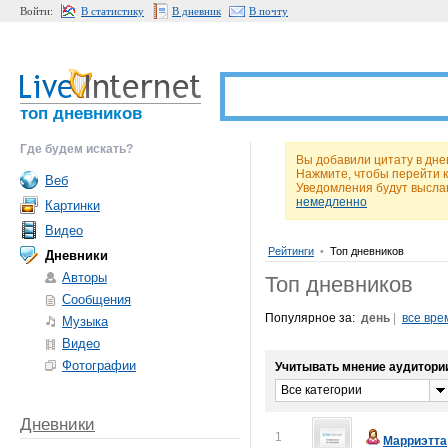
Войти:
В статистику
В дневник
В почту
топ дневников
Где будем искать?
Вы добавили цитату в дне
Нажмите, чтобы перейти 
Веб
Уведомления будут высла
немедленно
Картинки
Видео
Рейтинги
•
Топ дневников
Дневники
Авторы
Топ дневников
Сообщения
Популярное за:
день
|
все вре
Музыка
Видео
Фотографии
Учитывать мнение аудитори
Все категории
Дневники
1
Марриэтта