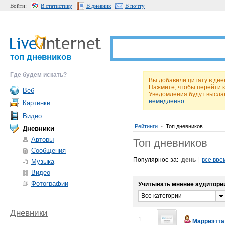
Войти:
В статистику
В дневник
В почту
топ дневников
Где будем искать?
Вы добавили цитату в днев
Нажмите, чтобы перейти 
Веб
Уведомления будут высла
немедленно
Картинки
Видео
Рейтинги
•
Топ дневников
Дневники
Авторы
Топ дневников
Сообщения
Популярное за:
день
|
все вре
Музыка
Видео
Фотографии
Учитывать мнение аудитори
Все категории
Дневники
1
Марриэтта