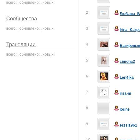
всего: , обновлено: , новых:
2
Любаша_Б
Сообщества
всего: , обновлено: , новых:
3
Irina_Karp
Трансляции
4
Багирены
всего: , обновлено: , новых:
5
cimona2
6
Len4ika
7
irsa-m
8
lorine
9
erzsi1961