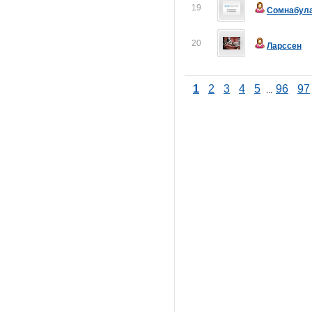
19
Сомнабул
20
Ларссен
1
2
3
4
5
96
97
...