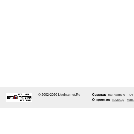
© 2002-2020
LiveInternet.Ru
Ссылки:
на главную
поч
О проекте:
помощь
конт