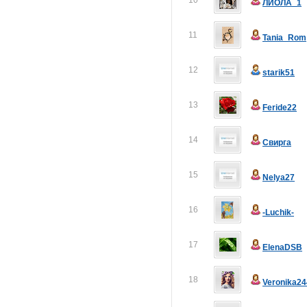
10
ЛИОЛА_1
11
Tania_Rom
12
starik51
13
Feride22
14
Свирга
15
Nelya27
16
-Luchik-
17
ElenaDSB
18
Veronika24