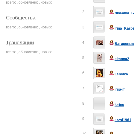
всего: , обновлено: , новых:
2
Любаша_Б
Сообщества
всего: , обновлено: , новых:
3
Irina_Karp
Трансляции
4
Багирены
всего: , обновлено: , новых:
5
cimona2
6
Len4ika
7
irsa-m
8
lorine
9
erzsi1961