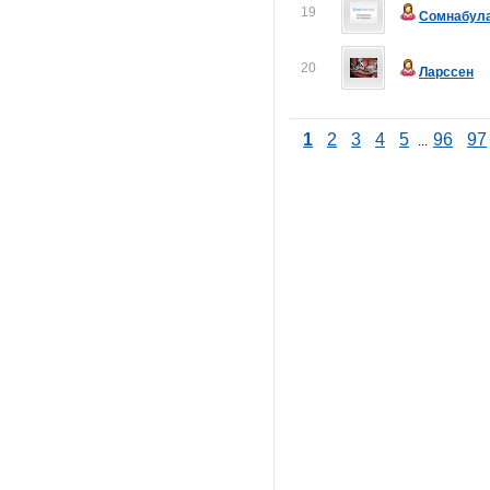
19
Сомнабул
20
Ларссен
1
2
3
4
5
96
97
...