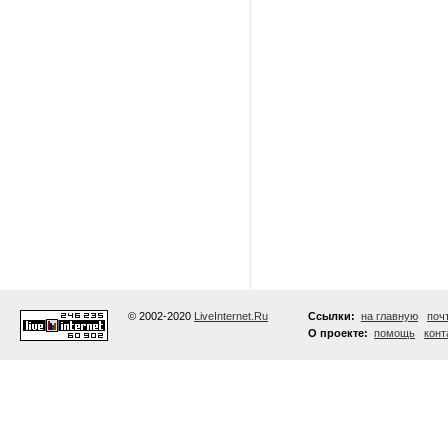
© 2002-2020
LiveInternet.Ru
Ссылки:
на главную
поч
О проекте:
помощь
конт