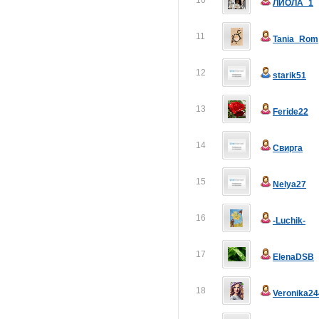
10
ЛИОЛА_1
11
Tania_Rom
12
starik51
13
Feride22
14
Свирга
15
Nelya27
16
-Luchik-
17
ElenaDSB
18
Veronika24