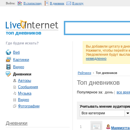
Войти:
В статистику
В дневник
В почту
топ дневников
Где будем искать?
Вы добавили цитату в дне
Нажмите, чтобы перейти 
Веб
Уведомления будут высла
немедленно
Картинки
Видео
Рейтинги
•
Топ дневников
Дневники
Авторы
Топ дневников
Сообщения
Популярное за:
день
|
все вре
Музыка
Видео
Фотографии
Учитывать мнение аудитори
Все категории
Дневники
1
Марриэтта