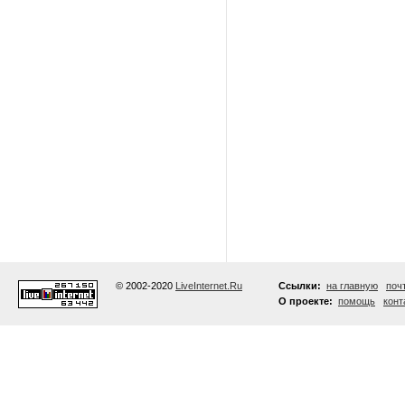
© 2002-2020
LiveInternet.Ru
Ссылки:
на главную
поч
О проекте:
помощь
конт