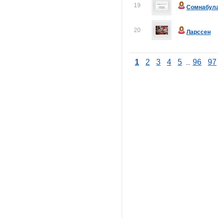
19
Сомнабул
20
Ларссен
1
2
3
4
5
96
97
...