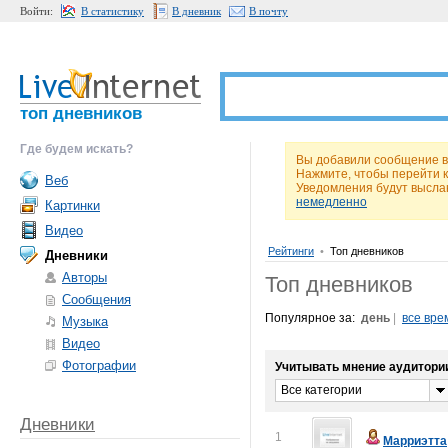
Войти:
В статистику
В дневник
В почту
топ дневников
Где будем искать?
Вы добавили сообщение в
Нажмите, чтобы перейти 
Веб
Уведомления будут высла
немедленно
Картинки
Видео
Рейтинги
•
Топ дневников
Дневники
Авторы
Топ дневников
Сообщения
Популярное за:
день
|
все вре
Музыка
Видео
Фотографии
Учитывать мнение аудитори
Все категории
Дневники
1
Марриэтта