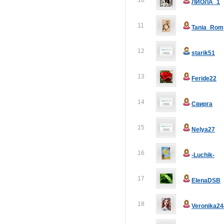
10
ЛИОЛА_1
11
Tania_Rom
12
starik51
13
Feride22
14
Свирга
15
Nelya27
16
-Luchik-
17
ElenaDSB
18
Veronika24