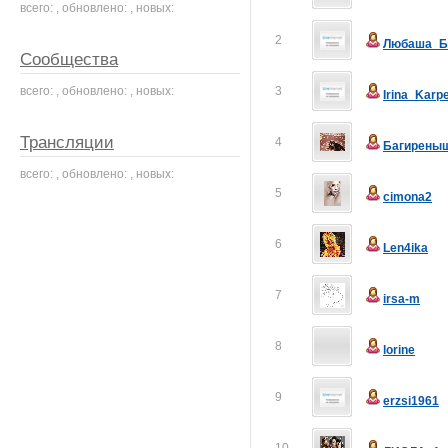
всего: , обновлено: , новых:
2
Любаша_Б
Сообщества
всего: , обновлено: , новых:
3
Irina_Karp
Трансляции
4
Багирены
всего: , обновлено: , новых:
5
cimona2
6
Len4ika
7
irsa-m
8
lorine
9
erzsi1961