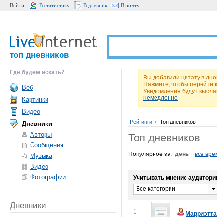
Войти:
В статистику
В дневник
В почту
топ дневников
Где будем искать?
Вы добавили цитату в дне
Нажмите, чтобы перейти 
Веб
Уведомления будут высла
немедленно
Картинки
Видео
Рейтинги
•
Топ дневников
Дневники
Авторы
Топ дневников
Сообщения
Популярное за:
день
|
все вре
Музыка
Видео
Фотографии
Учитывать мнение аудитори
Все категории
Дневники
1
Марриэтта