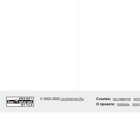
© 2002-2020
LiveInternet.Ru
Ссылки:
на главную
поч
О проекте:
помощь
конт