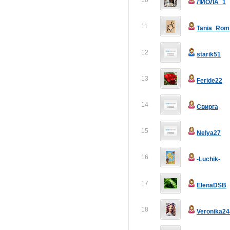
10
ЛИОЛА_1
11
Tania_Rom
12
starik51
13
Feride22
14
Свирга
15
Nelya27
16
-Luchik-
17
ElenaDSB
18
Veronika24