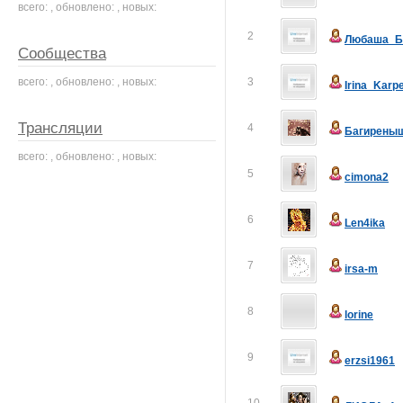
всего: , обновлено: , новых:
2
Любаша_Б
Сообщества
всего: , обновлено: , новых:
3
Irina_Karp
Трансляции
4
Багирены
всего: , обновлено: , новых:
5
cimona2
6
Len4ika
7
irsa-m
8
lorine
9
erzsi1961