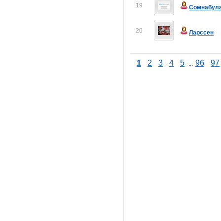
19
Сомнабул
20
Ларссен
1
2
3
4
5
96
97
...