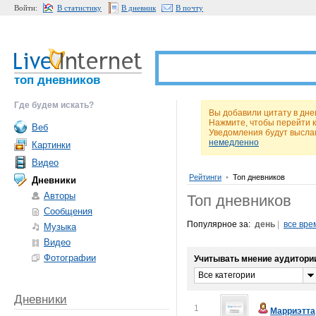
Войти:
В статистику
В дневник
В почту
топ дневников
Где будем искать?
Вы добавили цитату в днев
Нажмите, чтобы перейти 
Веб
Уведомления будут высла
немедленно
Картинки
Видео
Рейтинги
•
Топ дневников
Дневники
Авторы
Топ дневников
Сообщения
Популярное за:
день
|
все вре
Музыка
Видео
Фотографии
Учитывать мнение аудитори
Все категории
Дневники
1
Марриэтта