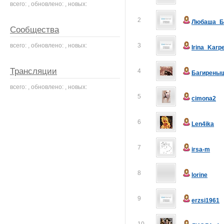
всего: , обновлено: , новых:
2
Любаша_Б
Сообщества
всего: , обновлено: , новых:
3
Irina_Karp
Трансляции
4
Багирены
всего: , обновлено: , новых:
5
cimona2
6
Len4ika
7
irsa-m
8
lorine
9
erzsi1961