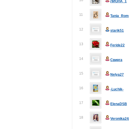
10
ЛИОЛА_1
11
Tania_Rom
12
starik51
13
Feride22
14
Свирга
15
Nelya27
16
-Luchik-
17
ElenaDSB
18
Veronika24