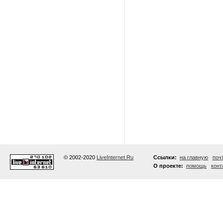
© 2002-2020
LiveInternet.Ru
Ссылки:
на главную
поч
О проекте:
помощь
конт