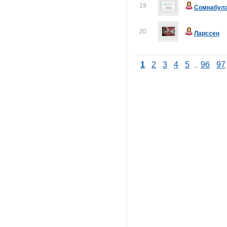
19
Сомнабул
20
Ларссен
1
2
3
4
5
96
97
...