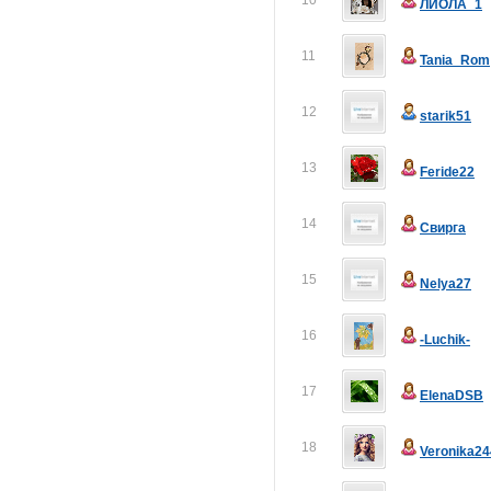
10
ЛИОЛА_1
11
Tania_Rom
12
starik51
13
Feride22
14
Свирга
15
Nelya27
16
-Luchik-
17
ElenaDSB
18
Veronika24