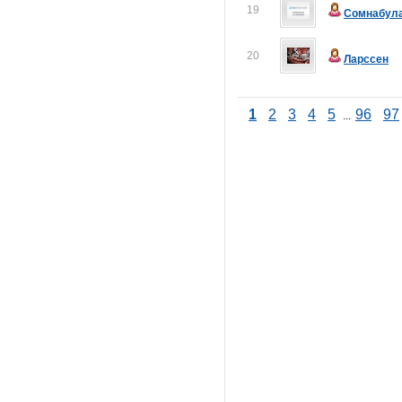
19
Сомнабул
20
Ларссен
1
2
3
4
5
96
97
...