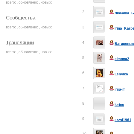
всего: , обновлено: , новых:
2
Любаша_Б
Сообщества
всего: , обновлено: , новых:
3
Irina_Karp
Трансляции
4
Багирены
всего: , обновлено: , новых:
5
cimona2
6
Len4ika
7
irsa-m
8
lorine
9
erzsi1961