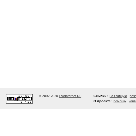
© 2002-2020
LiveInternet.Ru
Ссылки:
на главную
поч
О проекте:
помощь
конт