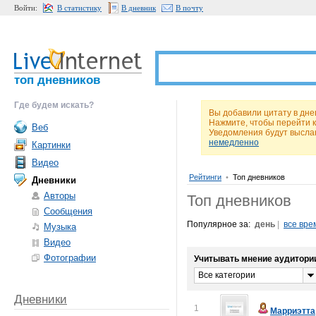
Войти:
В статистику
В дневник
В почту
топ дневников
Где будем искать?
Вы добавили цитату в днев
Нажмите, чтобы перейти 
Веб
Уведомления будут высла
немедленно
Картинки
Видео
Рейтинги
•
Топ дневников
Дневники
Авторы
Топ дневников
Сообщения
Популярное за:
день
|
все вре
Музыка
Видео
Фотографии
Учитывать мнение аудитори
Все категории
Дневники
1
Марриэтта