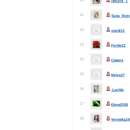
10
ЛИОЛА_1
11
Tania_Rom
12
starik51
13
Feride22
14
Свирга
15
Nelya27
16
-Luchik-
17
ElenaDSB
18
Veronika24