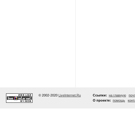
© 2002-2020
LiveInternet.Ru
Ссылки:
на главную
поч
О проекте:
помощь
конт