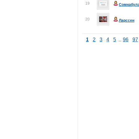
19
Сомнабул
20
Ларссен
1
2
3
4
5
96
97
...