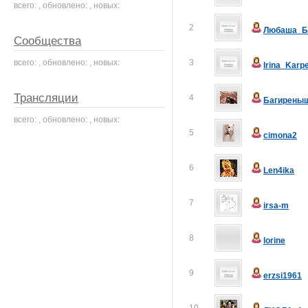
всего: , обновлено: , новых:
2
Любаша_Б
Сообщества
всего: , обновлено: , новых:
3
Irina_Karp
Трансляции
4
Багирены
всего: , обновлено: , новых:
5
cimona2
6
Len4ika
7
irsa-m
8
lorine
9
erzsi1961