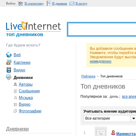
Войти:
В статистику
В дневник
В почту
топ дневников
Где будем искать?
Вы добавили сообщение в
Нажмите, чтобы перейти 
Веб
Уведомления будут высла
немедленно
Картинки
Видео
Рейтинги
•
Топ дневников
Дневники
Авторы
Топ дневников
Сообщения
Популярное за:
день
|
все вре
Музыка
Видео
Фотографии
Учитывать мнение аудитори
Все категории
Дневники
1
Марриэтта