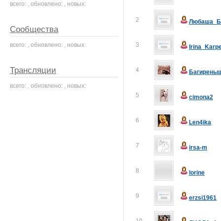
всего: , обновлено: , новых:
2
Любаша_Б
Сообщества
всего: , обновлено: , новых:
3
Irina_Karp
Трансляции
4
Багирены
всего: , обновлено: , новых:
5
cimona2
6
Len4ika
7
irsa-m
8
lorine
9
erzsi1961