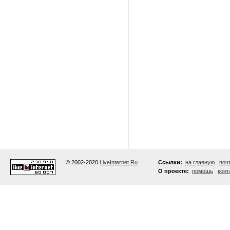
© 2002-2020
LiveInternet.Ru
Ссылки:
на главную
поч
О проекте:
помощь
конт