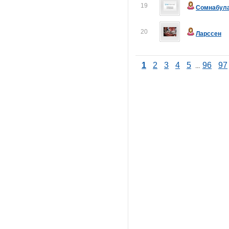
19
Сомнабул
20
Ларссен
1
2
3
4
5
96
97
...