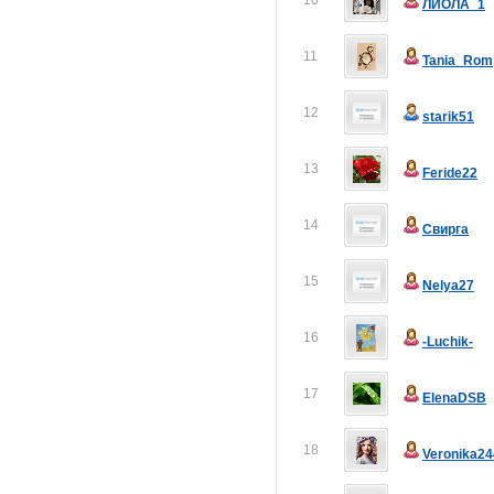
10
ЛИОЛА_1
11
Tania_Rom
12
starik51
13
Feride22
14
Свирга
15
Nelya27
16
-Luchik-
17
ElenaDSB
18
Veronika24