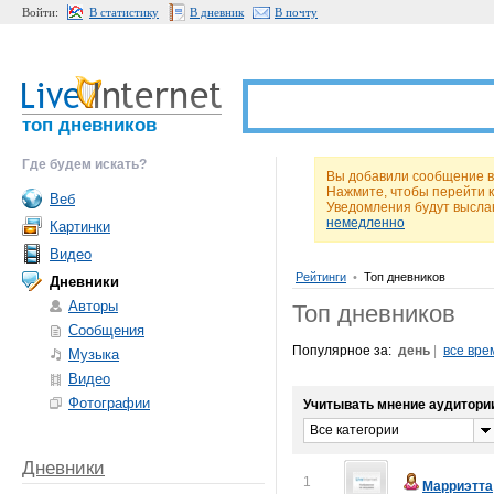
Войти:
В статистику
В дневник
В почту
топ дневников
Где будем искать?
Вы добавили сообщение в
Нажмите, чтобы перейти 
Веб
Уведомления будут высла
немедленно
Картинки
Видео
Рейтинги
•
Топ дневников
Дневники
Авторы
Топ дневников
Сообщения
Популярное за:
день
|
все вре
Музыка
Видео
Фотографии
Учитывать мнение аудитори
Все категории
Дневники
1
Марриэтта