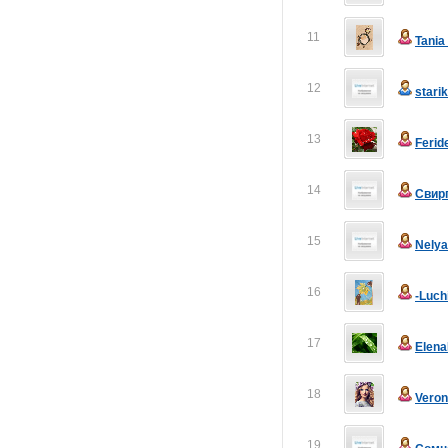
11
Tani
12
stari
13
Ferid
14
Свир
15
Nely
16
-Luch
17
Elen
18
Veron
19