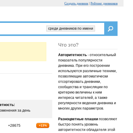
Создать дневник
|
Рейтинг дневников
среди дневников по имени
Что это?
Авторитетность
- относительный
показатель популярности
дневника. При его построении
используются различные техники,
позволяющие автоматически
отсортировать дневники,
сообщества и трансляции по
критерию величины к ним
интереса читателей, а также
регулярности ведения дневника и
етность:
многих других параметров.
зменения за день
Разноцветные плашки
позволяют
быстро понять уровень
+28675
+13%
авторитетности обладателя этой