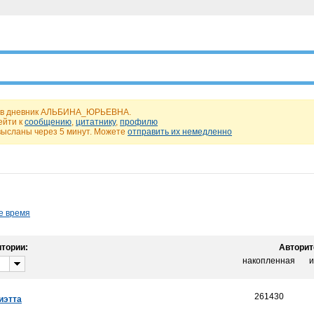
у в дневник АЛЬБИНА_ЮРЬЕВНА.
ейти к
сообщению
,
цитатнику
,
профилю
высланы через 5 минут. Можете
отправить их немедленно
е время
тории:
Авторит
накопленная
и
261430
иэтта