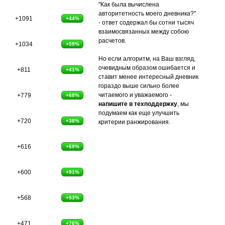
"Как была вычислена
авторитетность моего дневника?"
+1091
+44%
- ответ содержал бы сотни тысяч
взаимосвязанных между собою
расчетов.
+1034
+59%
Но если алгоритм, на Ваш взгляд,
очевидным образом ошибается и
+811
+41%
ставит менее интересный дневник
гораздо выше сильно более
читаемого и уважаемого -
+779
+68%
напишите в техподдержку
, мы
подумаем как еще улучшить
+720
+38%
критерии ранжирования.
+616
+69%
+600
+91%
+568
+53%
+471
+76%