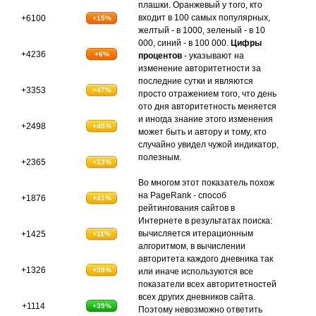
плашки. Оранжевый у того, кто
входит в 100 самых популярных,
+6100
+15%
желтый - в 1000, зеленый - в 10
000, синий - в 100 000.
Цифры
+4236
+6%
процентов
- указывают на
изменение авторитетности за
последние сутки и являются
+3353
+47%
просто отражением того, что день
ото дня авторитетность меняется
и иногда знание этого изменения
+2498
+45%
может быть и автору и тому, кто
случайно увидел чужой индикатор,
полезным.
+2365
+13%
Во многом этот показатель похож
на PageRank - способ
+1876
+41%
рейтингования сайтов в
Интернете в результатах поиска:
вычисляется итерационным
+1425
+11%
алгоритмом, в вычислении
авторитета каждого дневника так
+1326
+39%
или иначе используются все
показатели всех авторитетностей
всех других дневников сайта.
+1114
+39%
Поэтому невозможно ответить