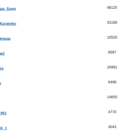
48125
ша_Бодя
81168
_Karpenko
10520
реныш
8097
na2
20991
ka
6498
m
14650
4770
1961
4043
А_1