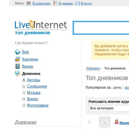
Войти:
В статистику
В дневник
В почту
топ дневников
Где будем искать?
Вы добавили цитат
Нажмите, чтобы пер
Веб
Уведомления будут 
Картинки
Видео
Рейтинги
•
Топ дневников
Дневники
Топ дневников
Авторы
Сообщения
Популярное за:
день
|
вс
Музыка
Видео
Учитывать мнение ауди
Фотографии
Все категории
Дневники
1
Марр