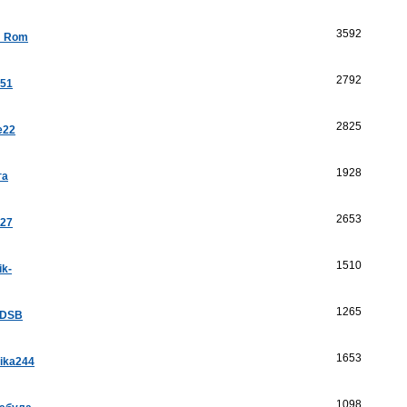
3592
a_Rom
2792
k51
2825
e22
1928
га
2653
a27
1510
ik-
1265
aDSB
1653
ika244
1098