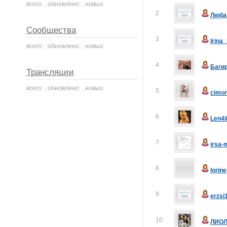
всего: , обновлено: , новых:
2
Люба
Сообщества
3
Irina
всего: , обновлено: , новых:
4
Баги
Трансляции
всего: , обновлено: , новых:
5
cimo
6
Len4i
7
irsa-
8
lorine
9
erzsi
10
ЛИОЛ