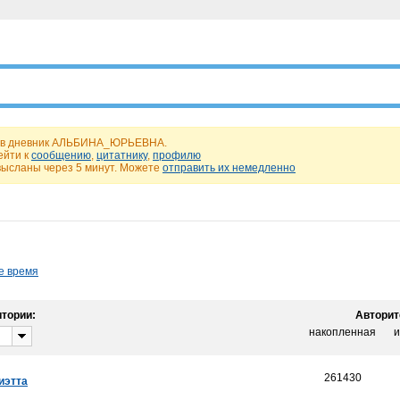
у в дневник АЛЬБИНА_ЮРЬЕВНА.
ейти к
сообщению
,
цитатнику
,
профилю
высланы через 5 минут. Можете
отправить их немедленно
е время
тории:
Авторит
накопленная
и
261430
иэтта