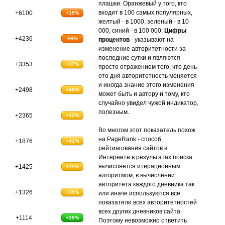
плашки. Оранжевый у того, кто
входит в 100 самых популярных,
+6100
+15%
желтый - в 1000, зеленый - в 10
000, синий - в 100 000.
Цифры
+4236
+6%
процентов
- указывают на
изменение авторитетности за
последние сутки и являются
+3353
+47%
просто отражением того, что день
ото дня авторитетность меняется
и иногда знание этого изменения
+2498
+45%
может быть и автору и тому, кто
случайно увидел чужой индикатор,
полезным.
+2365
+13%
Во многом этот показатель похож
на PageRank - способ
+1876
+41%
рейтингования сайтов в
Интернете в результатах поиска:
вычисляется итерационным
+1425
+11%
алгоритмом, в вычислении
авторитета каждого дневника так
+1326
+39%
или иначе используются все
показатели всех авторитетностей
всех других дневников сайта.
+1114
+39%
Поэтому невозможно ответить