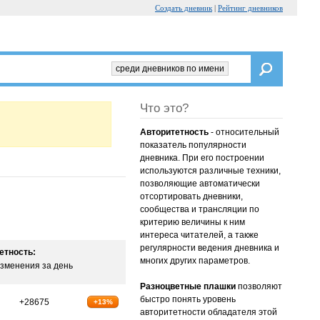
Создать дневник
|
Рейтинг дневников
среди дневников по имени
Что это?
Авторитетность
- относительный
показатель популярности
дневника. При его построении
используются различные техники,
позволяющие автоматически
отсортировать дневники,
сообщества и трансляции по
критерию величины к ним
интереса читателей, а также
регулярности ведения дневника и
етность:
многих других параметров.
зменения за день
Разноцветные плашки
позволяют
быстро понять уровень
+28675
+13%
авторитетности обладателя этой