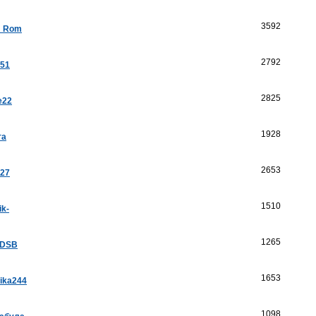
3592
a_Rom
2792
k51
2825
e22
1928
га
2653
a27
1510
ik-
1265
aDSB
1653
ika244
1098