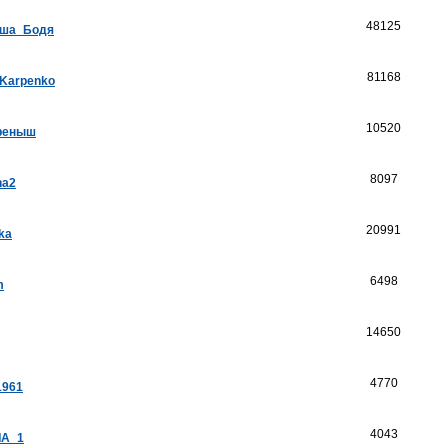
48125
ша_Бодя
81168
_Karpenko
10520
реныш
8097
na2
20991
ka
6498
m
14650
4770
1961
4043
А_1