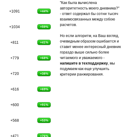
"Как была вычислена
авторитетность моего дневника?"
+1091
+44%
- ответ содержал бы сотни тысяч
взаимосвязанных между собою
расчетов.
+1034
+59%
Но если алгоритм, на Ваш взгляд,
очевидным образом ошибается и
+811
+41%
ставит менее интересный дневник
гораздо выше сильно более
читаемого и уважаемого -
+779
+68%
напишите в техподдержку
, мы
подумаем как еще улучшить
+720
+38%
критерии ранжирования.
+616
+69%
+600
+91%
+568
+53%
+471
+76%