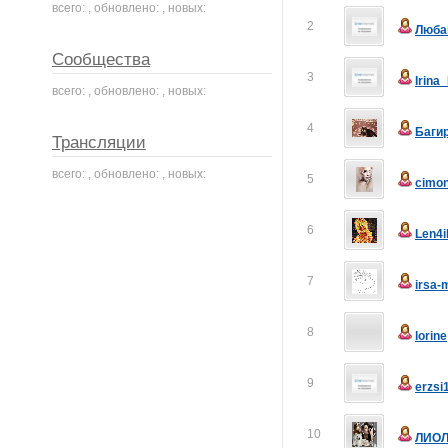
всего: , обновлено: , новых:
2
Люба
Сообщества
3
Irina
всего: , обновлено: , новых:
4
Баги
Трансляции
всего: , обновлено: , новых:
5
cimo
6
Len4i
7
irsa-
8
lorine
9
erzsi
10
ЛИОЛ