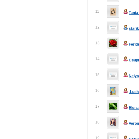
11
Tani
12
stari
13
Ferid
14
Свир
15
Nely
16
-Luch
17
Elen
18
Veron
19