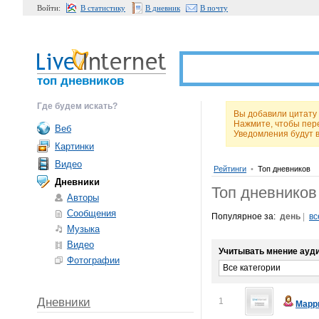
Войти:
В статистику
В дневник
В почту
топ дневников
Где будем искать?
Вы добавили цитат
Нажмите, чтобы пер
Веб
Уведомления будут 
Картинки
Видео
Рейтинги
•
Топ дневников
Дневники
Топ дневников
Авторы
Сообщения
Популярное за:
день
|
вс
Музыка
Видео
Учитывать мнение ауди
Фотографии
Все категории
Дневники
1
Марр